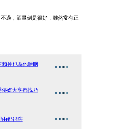
，不過，酒量倒是很好，雖然常有正
連賴神也為他哽咽
委傳媒大亨都找乃
理由都很瞎