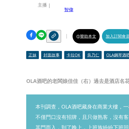
主播
智偉
贊助本文
加入訂閱會
正妹
封面故事
卡拉OK
吳乃仁
OLA鋼琴酒
OLA酒吧的老闆娘佳佳（右）過去是酒店名
本刊調查，OLA酒吧藏身在商業大樓，
不僅門口沒有招牌，且只做熟客，沒有客
其門而入，到了晚上，上班族紛紛下班回