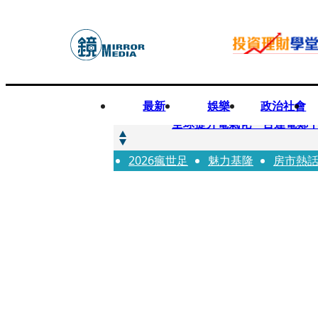
最新
娛樂
政治社會
快訊
全球提升電氣化 台達電鄭
2026瘋世足
快訊
魅力基隆
房市熱
又要不副署？立院三讀藍白
快訊
agnès b.推Humanitar