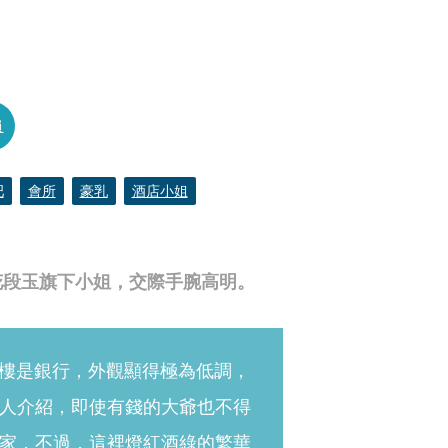
員
吧
會所
豪乳
酒店小姐
花段玉旗下小姐，交際手腕高明。
一樓是銀行，外觀顯得極為低調，
人介紹，即使有錢的大爺也不得
家，不過，這裡燈紅酒綠的繁華