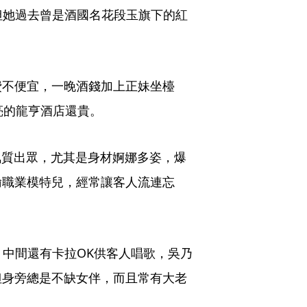
，但她過去曾是酒國名花段玉旗下的紅
費不便宜，一晚酒錢加上正妹坐檯
亮的龍亨酒店還貴。
氣質出眾，尤其是身材婀娜多姿，爆
輸職業模特兒，經常讓客人流連忘
，中間還有卡拉OK供客人唱歌，吳乃
但身旁總是不缺女伴，而且常有大老
。