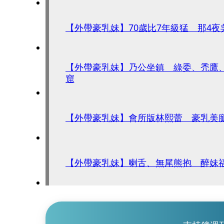
【外帶豪乳妹】70歲比7年級猛 那4
【外帶豪乳妹】乃公坐鎮 綠委、禿鷹
窟
【外帶豪乳妹】會所版林熙蕾 豪乳美
【外帶豪乳妹】喇舌、無尾熊抱 醉妹