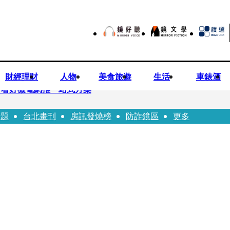
財經理財
人物
美食旅遊
生活
車錶酒
平看好微電網推一站式方案
話題
台北畫刊
房訊發燒榜
防詐鏡區
更多
兒少未來帳戶 政院放話：將採必要憲政作為
ian系列 「give love」成今夏最暖時尚宣言