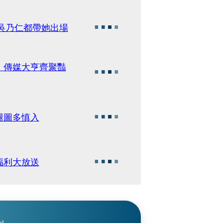
夜吳乃仁都帶她出場
、傳媒大亨齊聚豔
腿圖多慎入
福利大放送