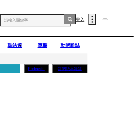
登入
瑪法達
專欄
動態雜誌
訂閱紙本雜誌
Podcasts