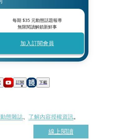
刊
每期 $
35
元動態話題報導
無限閱讀解鎖新鮮事
加入訂閱會員
蹤
訂閱
下載
刊動態雜誌
、
了解內容授權資訊
。
線上閱讀