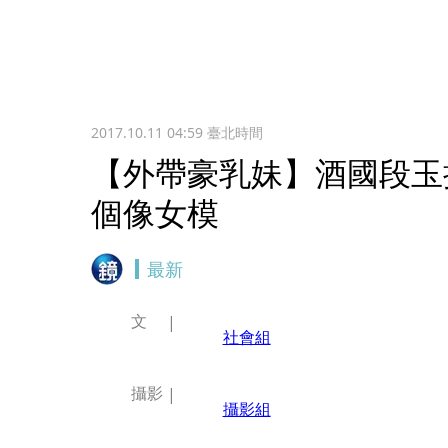
2017.10.11 04:59
臺北時間
【外帶豪乳妹】酒國段玉
個像女模
最新
文
社會組
攝影
攝影組