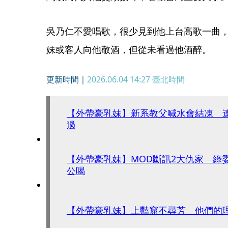
吳乃仁不愛唱歌，很少見到他上台高歌一曲
妹或客人向他敬酒，但從未看過他酒醉。
更新時間｜
2026.06.04 14:27
臺北時間
【外帶豪乳妹】新系教父喊水會結凍 
過
【外帶豪乳妹】MOD斷訊2大仇家 綠
公喝
【外帶豪乳妹】上豔窟不尋芳 他們的