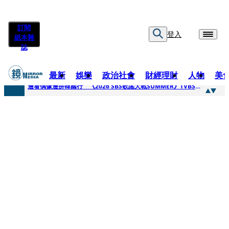
訂閱
登入
紙本雜
誌
最新
娛樂
政治社會
財經理財
人物
美
快訊
邊看偶像邊拚韓國行 《2026 SBS歌謠大戰SUMMER》TVBS直播祭追星福利
快訊
代誌大條火急跳船？ 宏碁派任李文詳接掌兆基屋管2天就喊撤出！
快訊
一句「請回去坐好」 特教生持斷掃把戳女代課老師眼睛大失血近失明