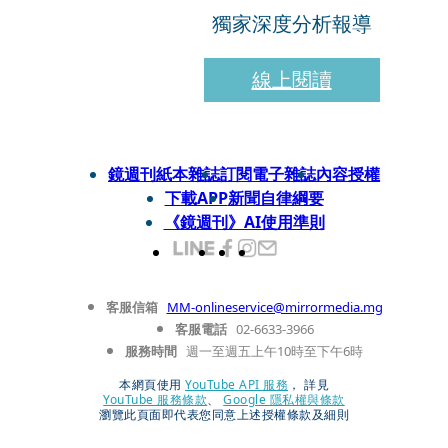
獨家深度分析報導
線上閱讀
鏡週刊紙本雜誌
訂閱電子雜誌
內容授權
下載APP
新聞自律綱要
《鏡週刊》AI使用準則
客服信箱
MM-onlineservice@mirrormedia.mg
客服電話
02-6633-3966
服務時間
週一至週五上午10時至下午6時
本網頁使用
YouTube API 服務
， 詳見
YouTube 服務條款
、
Google 隱私權與條款
瀏覽此頁面即代表您同意上述授權條款及細則