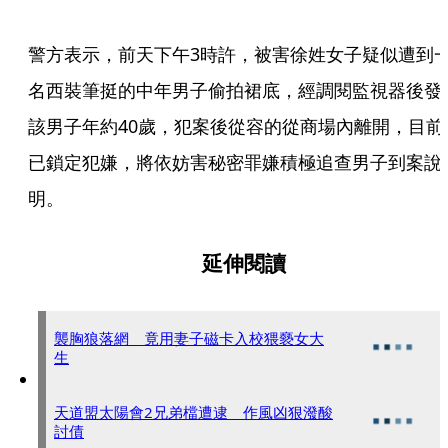
警方表示，前天下午3時許，被害徐姓女子疑似遭到
名西裝筆挺的中年男子偷拍裙底，經調閱監視器後發
該男子年約40歲，犯案後從容的從商場內離開，目前
已鎖定犯嫌，將依妨害秘密罪嫌積極追查男子到案說
明。
延伸閱讀
襲胸狼落網 竟用妻子磁卡入校猥褻女大
生
天道盟太陽會2兄弟檔遭逮 作風凶狠潑酸
討債