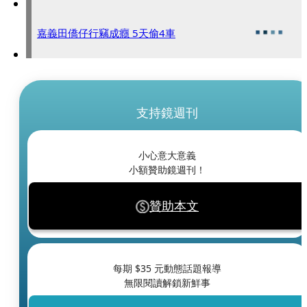
嘉義田僑仔行竊成癮 5天偷4車
支持鏡週刊
小心意大意義
小額贊助鏡週刊！
贊助本文
每期 $
35
元動態話題報導
無限閱讀解鎖新鮮事