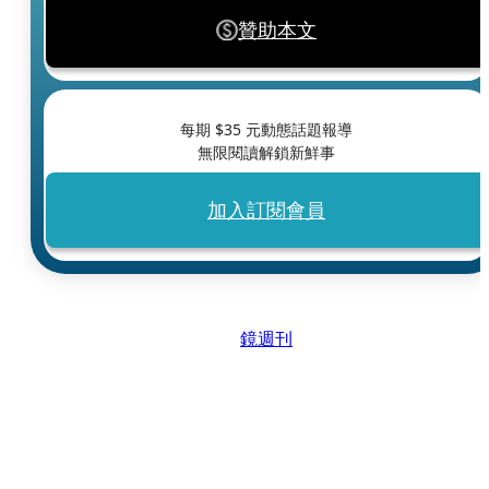
贊助本文
每期 $
35
元動態話題報導
無限閱讀解鎖新鮮事
加入訂閱會員
鏡週刊