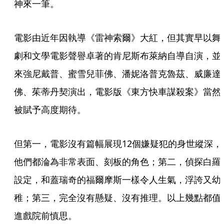
神來一筆。
電影由近年因執導《雷神索爾》大紅，但其實早以舞
劇和文學電影聲譽卓著的肯尼斯布萊納自導自演，並
來強尼戴普、蜜雪兒菲佛、潘妮洛普克魯茲、威廉達
佛、茱蒂丹契演出，電影版《東方快車謀殺案》當然
被賦予高度期待。
但第一，電影沒有篇幅展現12個嫌疑犯的身世縱深，
他們都淪為非常表面、刻板的角色；第二，偵探白羅
設定，和蓋瑞奇的福爾摩斯一樣令人生氣，浮誇又幼
稚；第三，完全沒有懸疑、沒有推理。以上幾點都值
進戲院前慎思。