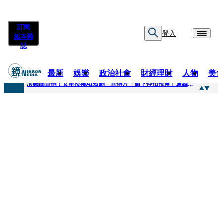
訂閱
登入
紙本雜
誌
最新
娛樂
政治社會
財經理財
人物
美
快訊
演藝圈首例！女星授權AI短劇 宣傳片「裙下仰拍視角」遭轟擦邊：自降身價
快訊
全球提升電氣化 台達電鄭平看好微電網推一站式方案
快訊
《魷魚遊戲》美版傳喊卡 現象級神劇難續宇宙