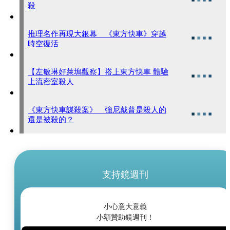
殺
推理名作再現大銀幕 《東方快車》穿越
時空復活
【左敏琳好萊塢觀察】搭上東方快車 體驗
上流密室殺人
《東方快車謀殺案》 強尼戴普是殺人的
還是被殺的？
支持鏡週刊
小心意大意義
小額贊助鏡週刊！