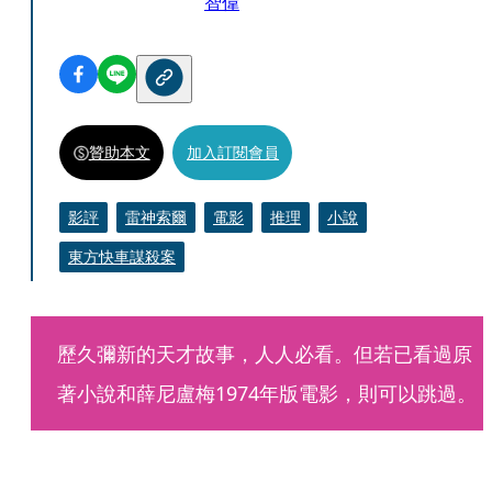
智偉
贊助本文
加入訂閱會員
影評
雷神索爾
電影
推理
小說
東方快車謀殺案
歷久彌新的天才故事，人人必看。但若已看過原
著小說和薛尼盧梅1974年版電影，則可以跳過。