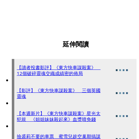
延伸閱讀
【讀者投書影評】《東方快車謀殺案》
12個破碎靈魂交織成縝密的佈局
【影評】《東方快車謀殺案》 三個英國
靈魂
【本週新片】《東方快車謀殺案》星光太
犯規 《姐姐妹妹殺起來》血漿噴免錢
撿裘莉不要的車票 蜜雪兒趁空巢期搞謀