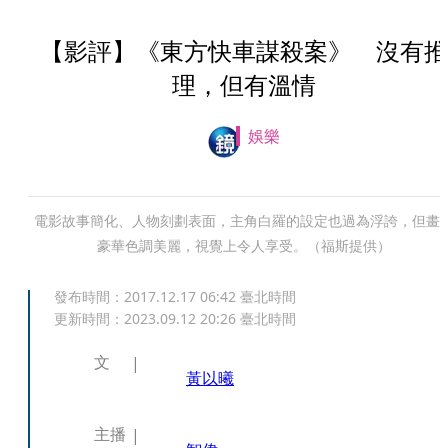
【影評】《東方快車謀殺案》 沒有推
理，但有溫情
娛樂
電影故事簡化、人物刻劃表面，主角白羅的設定也過為浮誇，但畫
豪華色調美麗，視覺上令人享受。（福斯提供）
發布時間：
2017.12.17 06:42
臺北時間
更新時間：
2023.09.12 20:26
臺北時間
文
黃以曦
主播