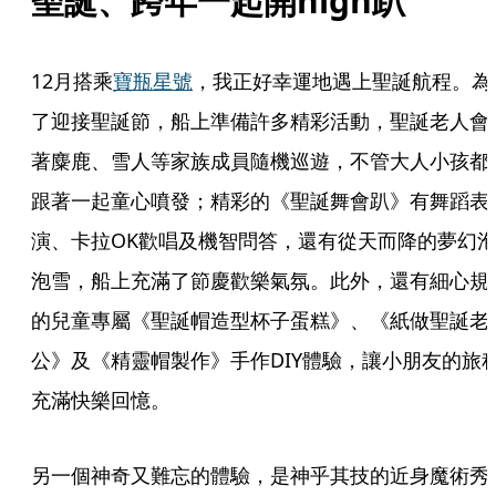
聖誕、跨年一起開high趴
12月搭乘
寶瓶星號
，我正好幸運地遇上聖誕航程。為
了迎接聖誕節，船上準備許多精彩活動，聖誕老人會
著麋鹿、雪人等家族成員隨機巡遊，不管大人小孩都
跟著一起童心噴發；精彩的《聖誕舞會趴》有舞蹈表
演、卡拉OK歡唱及機智問答，還有從天而降的夢幻
泡雪，船上充滿了節慶歡樂氣氛。此外，還有細心規
的兒童專屬《聖誕帽造型杯子蛋糕》、《紙做聖誕老
公》及《精靈帽製作》手作DIY體驗，讓小朋友的旅
充滿快樂回憶。
另一個神奇又難忘的體驗，是神乎其技的近身魔術秀