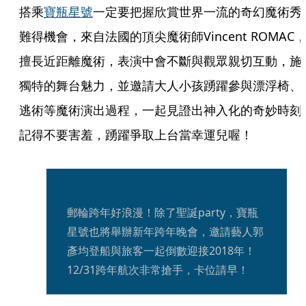
搭乘
寶瓶星號
一定要把握欣賞世界一流的奇幻魔術秀
難得機會，來自法國的頂尖魔術師Vincent ROMAC
擅長近距離魔術，表演中會不斷與觀眾親切互動，施
獨特的舞台魅力，並邀請大人小孩踴躍參與漂浮椅、
逃術等魔術演出過程，一起見證出神入化的奇妙時刻
記得不要害羞，踴躍爭取上台當幸運兒喔！
郵輪跨年好浪漫！除了聖誕party，寶瓶
星號也將舉辦新年跨年晚會，邀請藝人郭
彥均登船與旅客一起倒數迎接2018年！
12/31跨年航次非常搶手，卡位請早！