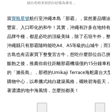
線白色粉末狀的白砂最為著名 。
當
寶瓶星號
航行至沖繩本島「那霸」，當然要品嚐油
豐富、入口即化的和牛！其實，沖繩有許多在地特有
品牌牛種，都是必吃的頂級美味，除了石垣牛外，整
沖繩縣只有那霸隨時能吃A4、A5等級的山城牛；而
古島也有店家買下整隻宮古牛，想吃什麼部位自己挑
飯飽之後，推薦你前往距離那霸機場僅約15分鐘車程
的「瀨長島」，那裡的Umikaji Terrace海舵露台大型
購物中心，以希臘式純白建築風格，襯映碧海藍天，
著濃濃的地中海風情，怎麼拍都美！