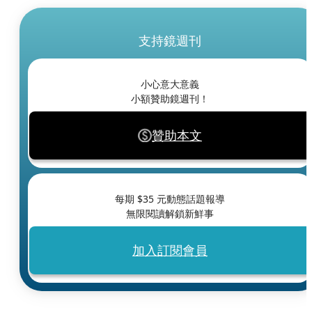
支持鏡週刊
小心意大意義
小額贊助鏡週刊！
贊助本文
每期 $
35
元動態話題報導
無限閱讀解鎖新鮮事
加入訂閱會員