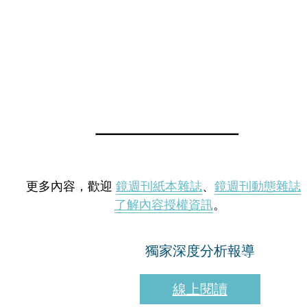
更多內容，歡迎
鏡週刊紙本雜誌
、
鏡週刊動態雜誌
了解內容授權資訊
。
獨家深度分析報導
線上閱讀