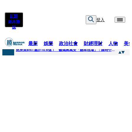
訂閱
登入
紙本雜
誌
最新
娛樂
政治社會
財經理財
人物
美
快訊
慈濟買BNT遭詐10.6億！ 醫揭蔣萬安「翻車現場」：陳時中當年是阻止被騙
快訊
慈濟挨詐十億／跟陳時中道歉？ 蔣萬安嗆：當時政府買夠疫苗民間就不用採購
快訊
員工建文陪睡機場爆紅！狂接20業配 Joeman幫算「買房頭期款」驚喊：換作我也想離職