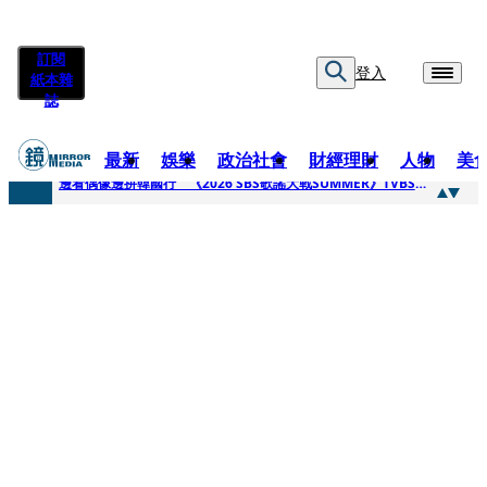
訂閱
登入
紙本雜
誌
最新
娛樂
政治社會
財經理財
人物
美
快訊
邊看偶像邊拚韓國行 《2026 SBS歌謠大戰SUMMER》TVBS直播祭追星福利
快訊
代誌大條火急跳船？ 宏碁派任李文詳接掌兆基屋管2天就喊撤出！
快訊
一句「請回去坐好」 特教生持斷掃把戳女代課老師眼睛大失血近失明