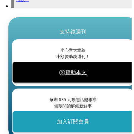
支持鏡週刊
小心意大意義
小額贊助鏡週刊！
贊助本文
每期 $
35
元動態話題報導
無限閱讀解鎖新鮮事
加入訂閱會員