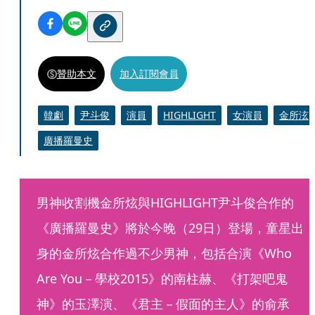
贊助本文
加入訂閱會員
韓劇
尹斗俊
演員
HIGHLIGHT
女演員
金所泫
廣播羅曼史
男神收割機金所炫與HIGHLIGHT尹斗俊合作的
《廣播羅曼史》將於今晚（29日）登場，童星出
身的金所炫合作過不少男神，包括合演《Who 
Are You－學校2015》的南柱赫、《打架吧鬼
神》的玉澤演、《君主－假面的主人》的俞承