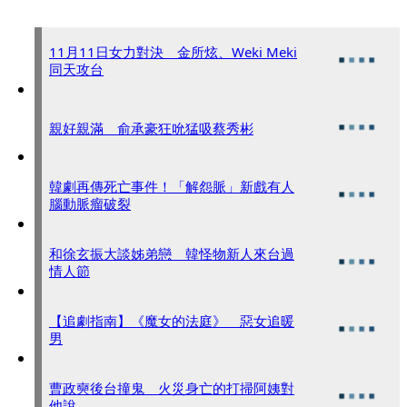
11月11日女力對決 金所炫、Weki Meki
同天攻台
親好親滿 俞承豪狂吮猛吸蔡秀彬
韓劇再傳死亡事件！「解怨脈」新戲有人
腦動脈瘤破裂
和徐玄振大談姊弟戀 韓怪物新人來台過
情人節
【追劇指南】《魔女的法庭》 惡女追暖
男
曹政奭後台撞鬼 火災身亡的打掃阿姨對
他說...