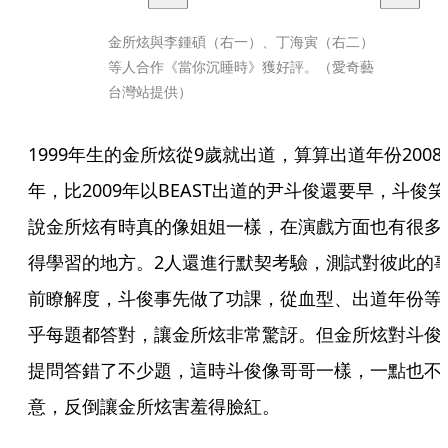
金所炫與李鍾碩（右一）、丁海寅（右二）
等人合作《當你沉睡時》獲好評。（愛奇藝
台灣站提供）
1999年生的金所炫從9歲就出道，算算出道年份2008
年，比2009年以BEAST出道的尹斗俊還要早，斗俊笑
說金所炫有時真的像姐姐一樣，在演戲方面也有很多
得學習的地方。2人還進行默契考驗，測試對彼此的
前瞭解度，斗俊事先做了功課，從血型、出道年份等
乎每題都答對，讓金所炫非常驚訝。但金所炫對斗俊
提問答錯了不少題，這時斗俊像哥哥一樣，一點也不
意，反倒讓金所炫害羞得臉紅。