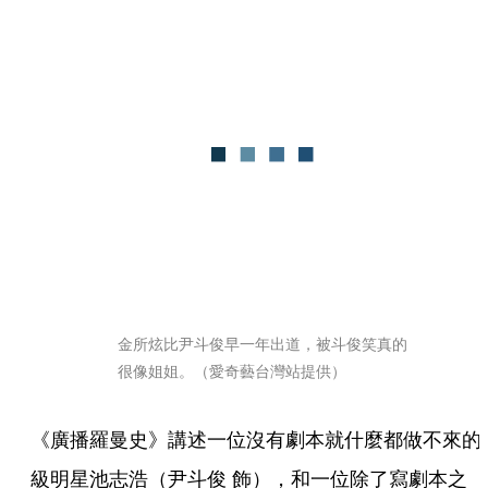
金所炫比尹斗俊早一年出道，被斗俊笑真的
很像姐姐。（愛奇藝台灣站提供）
《廣播羅曼史》講述一位沒有劇本就什麼都做不來的
級明星池志浩（尹斗俊 飾），和一位除了寫劇本之