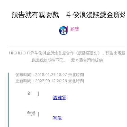
預告就有親吻戲 斗俊浪漫談愛金所炫
娛樂
HIGHLIGHT尹斗俊與金所炫首度合作《廣播羅曼史》，預告出現親
戲讓粉絲期待不已。（愛奇藝台灣站提供）
發布時間：
2018.01.29 18:07
臺北時間
更新時間：
2023.09.12 20:26
臺北時間
文
溫雅雯
主播
智偉