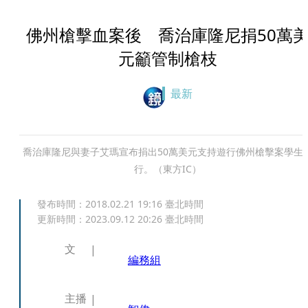
佛州槍擊血案後 喬治庫隆尼捐50萬
元籲管制槍枝
最新
喬治庫隆尼與妻子艾瑪宣布捐出50萬美元支持遊行佛州槍擊案學生
行。（東方IC）
發布時間：
2018.02.21 19:16
臺北時間
更新時間：
2023.09.12 20:26
臺北時間
文
編務組
主播