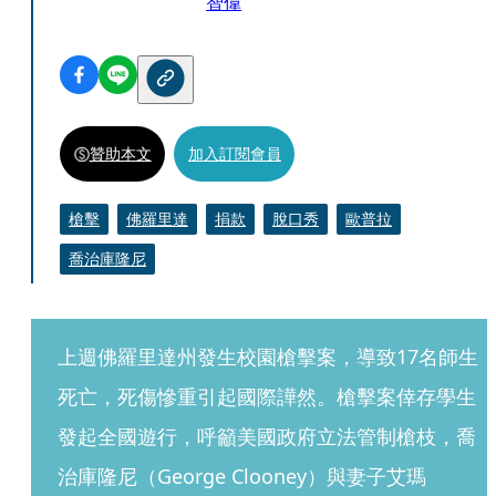
智偉
贊助本文
加入訂閱會員
槍擊
佛羅里達
捐款
脫口秀
歐普拉
喬治庫隆尼
上週佛羅里達州發生校園槍擊案，導致17名師生
死亡，死傷慘重引起國際譁然。槍擊案倖存學生
發起全國遊行，呼籲美國政府立法管制槍枝，喬
治庫隆尼（George Clooney）與妻子艾瑪