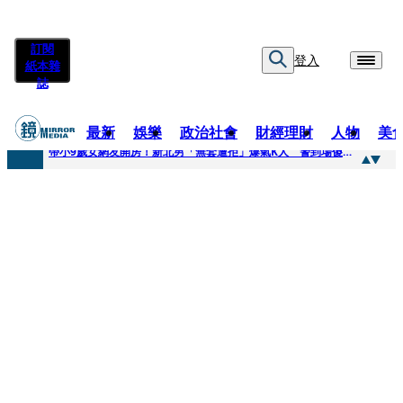
訂閱
登入
紙本雜
誌
最新
娛樂
政治社會
財經理財
人物
美
快訊
帶小9歲女網友開房！新北男「無套遭拒」爆氣K人 警到場傻眼搜到手銬、改造槍
快訊
natori再訪台北人氣爆棚 〈Overdose〉一響全場尖叫「I Love You Taipei」
快訊
42歲情色片女星宣布閃嫁「前職棒投手」！ 她甜讚老公「投球速度快」：擄獲我的心