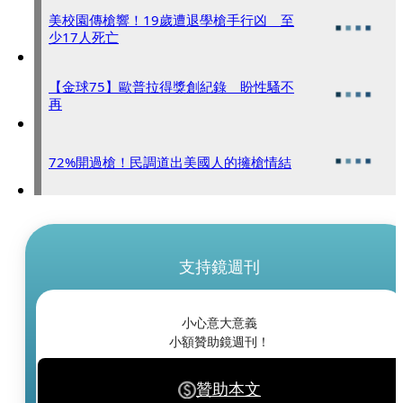
美校園傳槍響！19歲遭退學槍手行凶 至
少17人死亡
【金球75】歐普拉得獎創紀錄 盼性騷不
再
72%開過槍！民調道出美國人的擁槍情結
支持鏡週刊
小心意大意義
小額贊助鏡週刊！
贊助本文