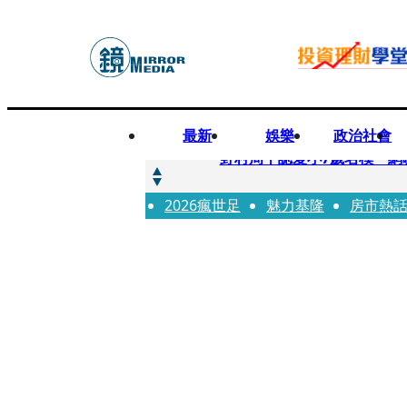
最新
娛樂
政治社會
快訊
野村周平認愛小7歲名模 網
2026瘋世足
快訊
魅力基隆
房市熱
8年磨一劍 陳法拉自編自導《
快訊
笑著笑著就哭了 被遺忘的日