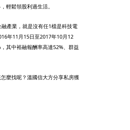
略，輕鬆領股利過生活。
金融產業，就是沒有任1檔是科技電
11月15日至2017年10月12
5%，其中裕融報酬率高達52%、群益
該怎麼找呢？溫國信大方分享私房獲