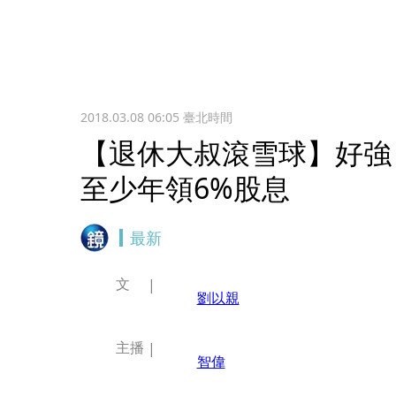
2018.03.08 06:05
臺北時間
【退休大叔滾雪球】好強
至少年領6%股息
最新
文
劉以親
主播
智偉