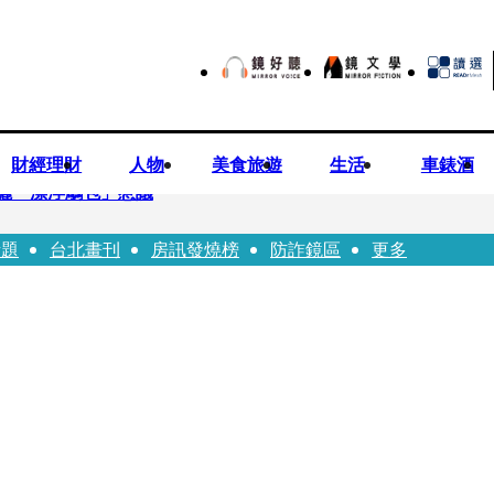
財經理財
人物
美食旅遊
生活
車錶酒
曬「漂浮鵰包」惹議
話題
台北畫刊
房訊發燒榜
防詐鏡區
更多
Bloodline》進軍多倫多 柯林法洛姊弟相挺
本喜劇天才川島雄三 4K修復重返大銀幕