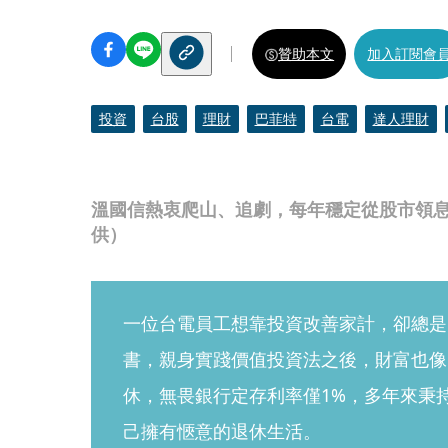
贊助本文
加入訂閱會
投資
台股
理財
巴菲特
台電
達人理財
溫國信熱衷爬山、追劇，每年穩定從股市領
供）
一位台電員工想靠投資改善家計，卻總是
書，親身實踐價值投資法之後，財富也像
休，無畏銀行定存利率僅1%，多年來秉
己擁有愜意的退休生活。