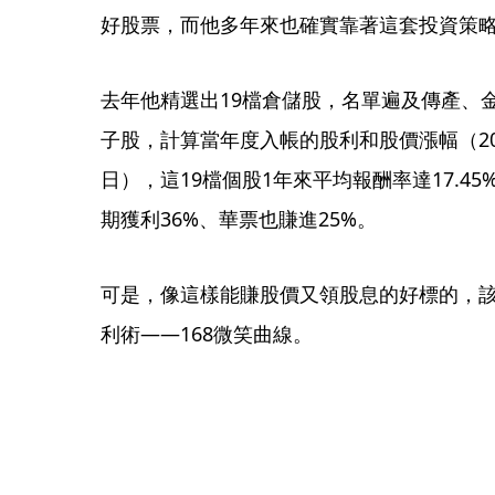
好股票，而他多年來也確實靠著這套投資策
去年他精選出19檔倉儲股，名單遍及傳產、
子股，計算當年度入帳的股利和股價漲幅（2016年
日），這19檔個股1年來平均報酬率達17.4
期獲利36%、華票也賺進25%。
可是，像這樣能賺股價又領股息的好標的，
利術——168微笑曲線。