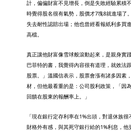
計，偏偏財富不見增長，倒是失敗經驗累積不
時覺得股名很有氣勢，股價才7塊8就進場了
失去耐性認賠出場；他也曾經看報紙利多買
高檔。
真正讓他財富像雪球般滾動起來，是親身實
巴菲特的書，我覺得內容很有道理，就效法跟
股票。」溫國信表示，股票會漲有諸多因素
材，但他最看重的是：公司股利政策，「因為
回饋在股東的報酬率上。」
「現在銀行定存利率在1%出頭，對退休族很
財格外有感，與其死守銀行給的1%利息，他