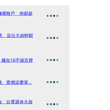
嚇壞散戶 他卻趁
票 這位大叔輕鬆
藏在16字箴言裡
賣價這麼算...
論 台電退休大叔