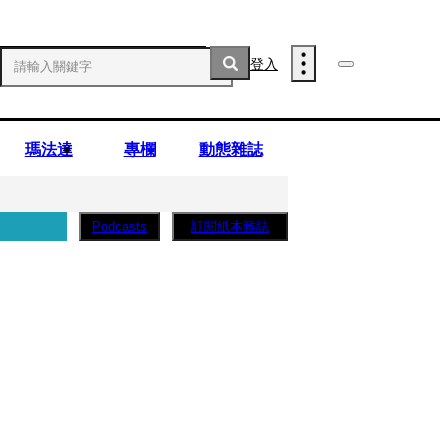
登入
瑪法達
專欄
動態雜誌
訂閱紙本雜誌
Podcasts