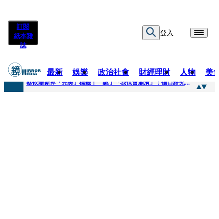
訂閱
登入
紙本雜
誌
最新
娛樂
政治社會
財經理財
人物
美
快訊
蔡依珊撕掉「完美」標籤！ 認了「我也會崩潰」：傷口終究會癒合
快訊
超模米蘭達離婚奧蘭多布魯13年！ 罕談前夫「像哥哥一樣」曝相處模式
快訊
酒駕加毒駕危險上路 北市大安警一週連破2起「雙駕」