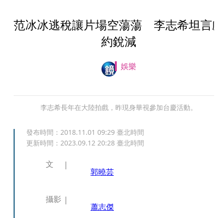
范冰冰逃稅讓片場空蕩蕩 李志希坦言
約銳減
娛樂
李志希長年在大陸拍戲，昨現身華視參加台慶活動。
發布時間：
2018.11.01 09:29
臺北時間
更新時間：
2023.09.12 20:28
臺北時間
文
郭曉芸
攝影
蕭志傑