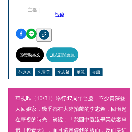
主播
智偉
贊助本文
加入訂閱會員
范冰冰
包青天
李志希
華視
金庸
華視昨（10/31）舉行47周年台慶，不少資深藝
人回娘家，幾乎都在大陸拍戲的李志希，回憶起
在華視的時光，笑說：「我國中還沒畢業就客串
過《包青天》，而且還是儀銘的版面，反而最紅