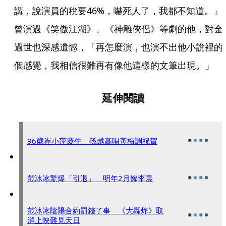
講，說演員的稅要46%，嚇死人了，我都不知道。」
曾演過《笑傲江湖》、《神雕俠侶》等劇的他，對金
過世也深感遺憾，「再怎麼演，也演不出他小說裡的
個感覺，我相信很難再有像他這樣的文筆出現。」
延伸閱讀
96歲崔小萍慶生 孫越高唱黃梅調祝賀
范冰冰驚爆「引退」 明年2月嫁李晨
范冰冰陰陽合約罰錢了事 《大轟炸》取
消上映難見天日