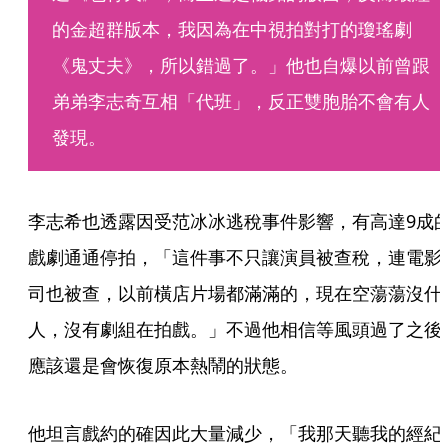
的金超群版本，我因為在中視拍對打的瓊瑤劇
《鬼丈夫》，所以錯過了。」他也自爆以前曾跟
弟弟李志奇互相「代班」，反正雙胞胎不會有人
發現。
李志希也透露因受范冰冰逃稅事件影響，有高達9成
戲劇通通停拍，「這件事不只讓演員被查稅，連電影
司也被查，以前橫店片場都滿滿的，現在空蕩蕩沒什
人，沒有劇組在拍戲。」不過他相信等風頭過了之後
應該還是會恢復原本熱鬧的狀態。
他坦言戲約的確因此大量減少，「我那天聽我的經紀