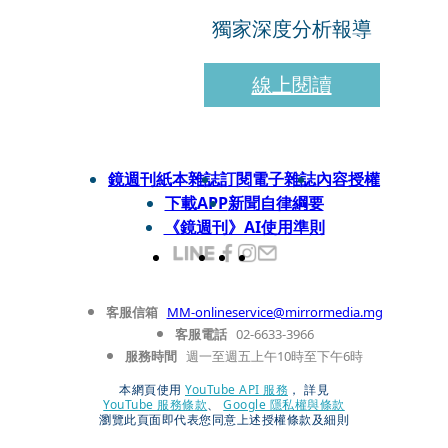
獨家深度分析報導
線上閱讀
鏡週刊紙本雜誌
訂閱電子雜誌
內容授權
下載APP
新聞自律綱要
《鏡週刊》AI使用準則
客服信箱
MM-onlineservice@mirrormedia.mg
客服電話
02-6633-3966
服務時間
週一至週五上午10時至下午6時
本網頁使用
YouTube API 服務
， 詳見
YouTube 服務條款
、
Google 隱私權與條款
瀏覽此頁面即代表您同意上述授權條款及細則