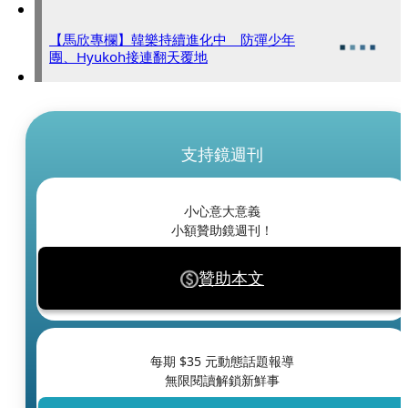
【馬欣專欄】韓樂持續進化中 防彈少年
團、Hyukoh接連翻天覆地
支持鏡週刊
小心意大意義
小額贊助鏡週刊！
贊助本文
每期 $
35
元動態話題報導
無限閱讀解鎖新鮮事