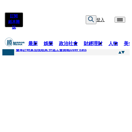
訂閱
登入
紙本雜
誌
最新
娛樂
政治社會
財經理財
人物
美
快訊
疊單計時算法現歧異 外送工會開戰Uber Eats
快訊
靚時尚／大丈夫當如是 Multifaceted Manhood
快訊
前時力黨魁表態「反對刪公視預算」 盼在野三思：改凍結處理受質疑項目