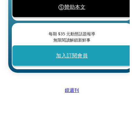
贊助本文
每期 $
35
元動態話題報導
無限閱讀解鎖新鮮事
加入訂閱會員
鏡週刊