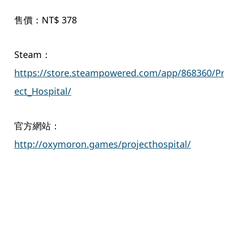
售價：NT$ 378
Steam：
https://store.steampowered.com/app/868360/Pro
ect_Hospital/
官方網站：
http://oxymoron.games/projecthospital/