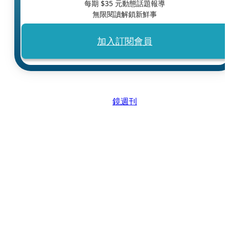
每期 $
35
元動態話題報導
無限閱讀解鎖新鮮事
加入訂閱會員
鏡週刊