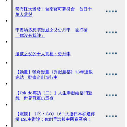
稀有怪大爆發！台南寶可夢盛會 首日十
萬人參與
李奧納多想演漫威之父史丹李 被打槍
「你沒有我帥」
漫威之父的十大真相：史丹李
【動畫】獵奇漫畫《異獸魔都》18年連載
完結 動畫企劃進行中
【Tokido專訪（二）】人生奉獻給格鬥遊
戲 世界冠軍仍單身
【電競】《CS：GO》16:1大勝日本卻遭停
權 ESL主辦說：你們早該報中國賽區的！