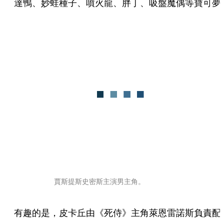
達鴨、妙蛙種子、噴火龍、胖丁、吸盤魔偶等寶可夢
賈斯提斯史密斯主演男主角。
有趣的是，皮卡丘由《死侍》主角萊恩雷諾斯負責配