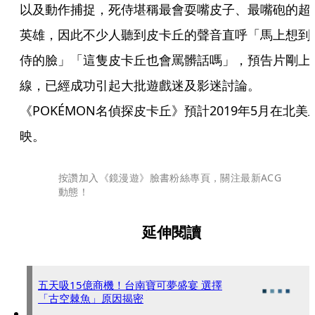
以及動作捕捉，死侍堪稱最會耍嘴皮子、最嘴砲的超
英雄，因此不少人聽到皮卡丘的聲音直呼「馬上想到
侍的臉」「這隻皮卡丘也會罵髒話嗎」，預告片剛上
線，已經成功引起大批遊戲迷及影迷討論。
《POKÉMON名偵探皮卡丘》預計2019年5月在北美
映。
按讚加入《鏡漫遊》臉書粉絲專頁，關注最新ACG
動態！
延伸閱讀
五天吸15億商機！台南寶可夢盛宴 選擇
「古空棘魚」原因揭密