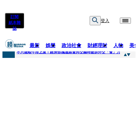
訂閱
登入
紙本雜
誌
最新
娛樂
政治社會
財經理財
人物
美
快訊
不只龍蝦牛排上桌！經濟部攜通路賣邦交國特產拚外交「食」力
快訊
Dreamcatcher韓東忍住零食誘惑 笑喊「意志力戰勝食慾」10月台北開唱
快訊
高胥崴演副隊長巧合撞名〈里昂〉 笑喊終於當一回「顏值擔當」