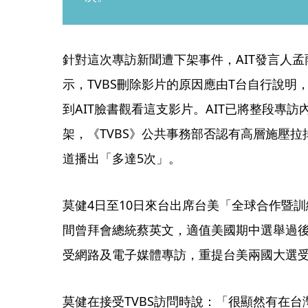
針對這次專訪新聞遭下架事件，AIT發言人孟雨荷
示，TVBS刪除影片的原因應由T台自行說明
到AIT臉書觀看這支影片。AIT已將整段專
架，《TVBS》公共事務部否認有高層施壓
道播出「多達5次」。
莫健4日至10日來台出席台美「全球合作暨訓
間曾拜會總統蔡英文，適值美國期中選舉過
受網路及電子媒體專訪，重提台美兩國大選
莫健在接受TVBS訪問時說：「很顯然有在