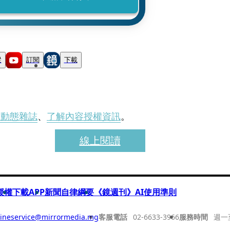
蹤
訂閱
下載
刊動態雜誌
、
了解內容授權資訊
。
線上閱讀
授權
下載APP
新聞自律綱要
《鏡週刊》AI使用準則
ineservice@mirrormedia.mg
客服電話
02-6633-3966
服務時間
週一