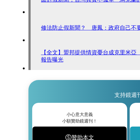
修法防止假新聞？ 唐鳳：政府自己不
【全文】盟邦提供情資憂台成克里米亞
報告曝光
支持鏡週
小心意大意義
小額贊助鏡週刊！
贊助本文