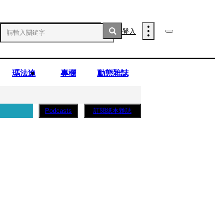
登入
瑪法達
專欄
動態雜誌
訂閱紙本雜誌
Podcasts