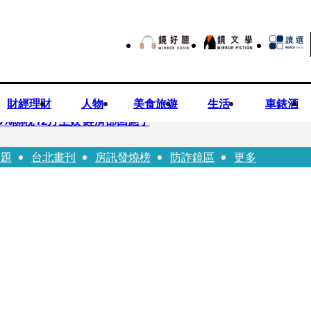
財經理財
人物
美食旅遊
生活
車錶酒
%關稅12月生效 經濟部回應了
話題
台北畫刊
房訊發燒榜
防詐鏡區
更多
 廣末涼子被次子點醒！哽咽吐露：不再偽裝完美
n同框有一腿 彭佳慧聞腋女青年