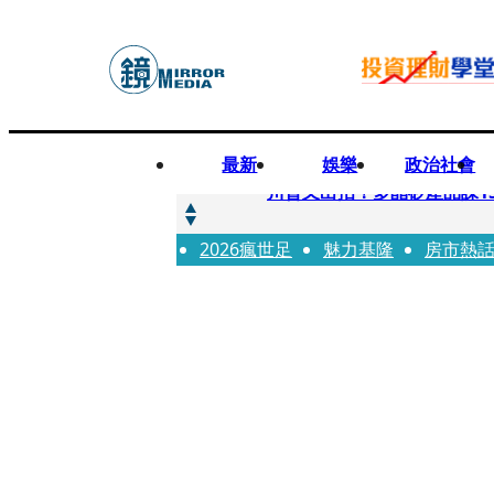
最新
娛樂
政治社會
快訊
川普又出招！多晶矽產品課15
2026瘋世足
快訊
魅力基隆
房市熱
超速肇事停工一年首度受訪
快訊
真相一把抓／蕭敬騰 A-Li