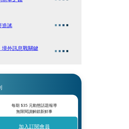
要造謠
 境外訊息戰關鍵
刊
每期 $
35
元動態話題報導
無限閱讀解鎖新鮮事
加入訂閱會員