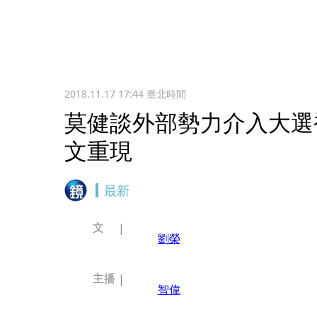
2018.11.17 17:44
臺北時間
莫健談外部勢力介入大選被
文重現
最新
文
劉榮
主播
智偉