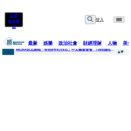
訂閱
登入
紙本雜
誌
最新
娛樂
政治社會
財經理財
人物
美
快訊
AKIRA台北開唱「令和8年8月8日」中文喊發發發 TJBB感性喊「謝謝AKIRA桑」
快訊
台灣新冠期間沒疫苗可打？ 律師列3款嗆：陳時中唯一擋的叫科興
快訊
沉寂12年…鐵肺歌后遇人生低谷 「遭親弟賞巴掌、父親出軌自己閨密」辛酸人生曝光