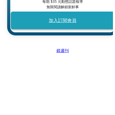
每期 $
35
元動態話題報導
無限閱讀解鎖新鮮事
加入訂閱會員
鏡週刊