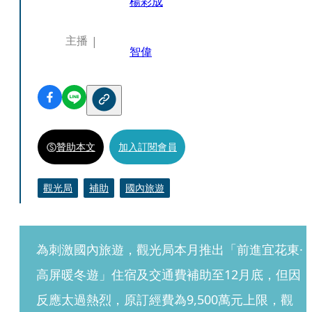
楊彩成
主播
智偉
贊助本文
加入訂閱會員
觀光局
補助
國內旅遊
為刺激國內旅遊，觀光局本月推出「前進宜花東·
高屏暖冬遊」住宿及交通費補助至12月底，但因
反應太過熱烈，原訂經費為9,500萬元上限，觀