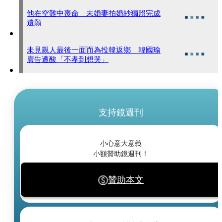
他在空難中喪命 未婚妻拍婚紗獨照完成
遺願
未見親人最後一面而為投韓返鄉 韓國瑜
廣告遭酸「不孝到想哭」
支持鏡週刊
小心意大意義
小額贊助鏡週刊！
贊助本文