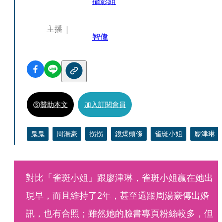
攝影組
主播
智偉
贊助本文
加入訂閱會員
鬼鬼
周湯豪
拐拐
鏡爆頭條
雀斑小姐
廖津琳
對比「雀斑小姐」跟廖津琳，雀斑小姐贏在她出
現早，而且維持了2年，甚至還跟周湯豪傳出婚
訊，也有合照；雖然她的臉書專頁粉絲較多，但