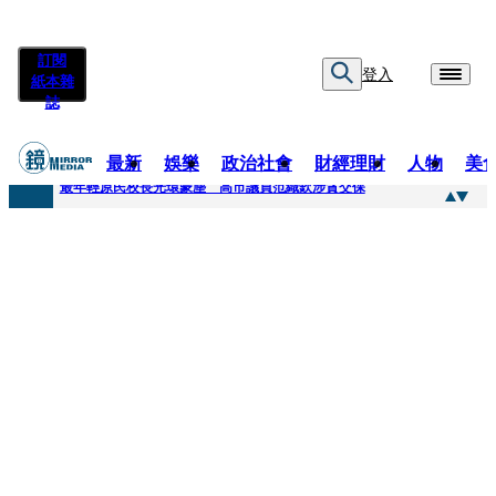
訂閱
登入
紙本雜
誌
最新
娛樂
政治社會
財經理財
人物
美
快訊
最年輕原民校長光環蒙塵 高市議員范織欽涉貪交保
快訊
「愛露奶」私訊流出！小24歲女友爆當小三「大鬧病房氣孕婦」 姜厚任不忍回應了
快訊
不堪病妻碎念桃園翁發狂砸死她 金屬拐杖斷兩截！媳見婆婆屍右臉全爛