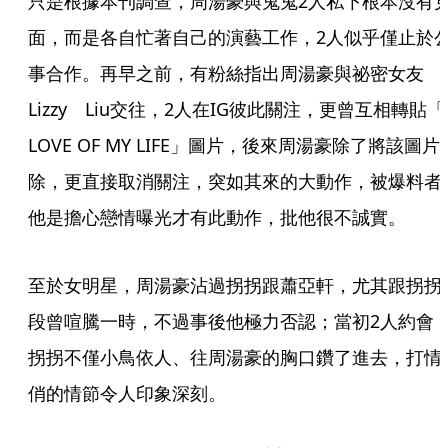
只是根據本刊調查，周湯豪與鬼鬼2人私下根本沒有
面，而是各自忙著自己的演藝工作，2人似乎僅止於
事合作。再早之前，有粉絲指出周湯豪與祕密女友
Lizzy　Liu交往，2人在IG彼此關注，更曾互相轉貼「 
LOVE OF MY LIFE」圖片，後來周湯豪除了將該圖片
除，更直接取消關注，突如其來的大動作，被爆料者
他是擔心戀情曝光才有此動作，批他很不誠實。
至於女明星，周湯豪沾過拐拐跟蕭亞軒，尤其跟拐拐
段曾喧騰一時，不過事後他極力否認；當初2人約會
拐拐不僅小鳥依人、往周湯豪的胸口鑽了進去，打情
俏的情節令人印象深刻。