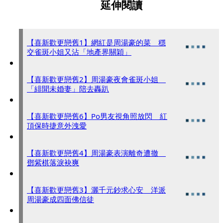
延伸閱讀
【喜新歡更戀舊1】網紅是周湯豪的菜 穩
交雀斑小姐又沾「地產界關穎」
【喜新歡更戀舊2】周湯豪夜會雀斑小姐
「緋聞未婚妻」陪去轟趴
【喜新歡更戀舊6】Po男友視角照放閃 紅
頂保時捷意外洩愛
【喜新歡更戀舊4】周湯豪表演離奇遭撤
鄧紫棋落淚袂爽
【喜新歡更戀舊3】灑千元鈔求心安 洋派
周湯豪成四面佛信徒