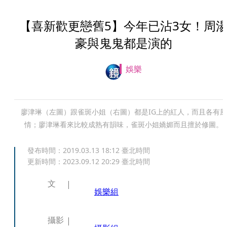
【喜新歡更戀舊5】今年已沾3女！周
豪與鬼鬼都是演的
娛樂
廖津琳（左圖）跟雀斑小姐（右圖）都是IG上的紅人，而且各有風
情；廖津琳看來比較成熟有韻味，雀斑小姐嬌媚而且擅於修圖。
發布時間：
2019.03.13 18:12
臺北時間
更新時間：
2023.09.12 20:29
臺北時間
文
娛樂組
攝影