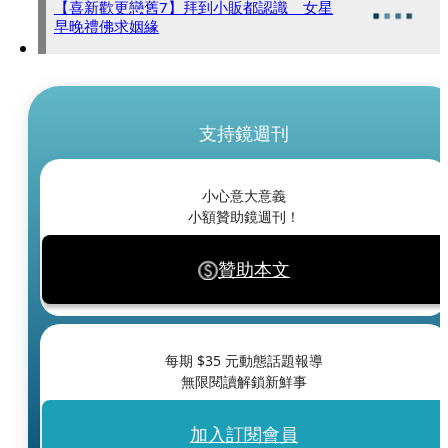
【喜新歡更戀舊7】拜到小販都認識 女星
早晚禮佛求姻緣
支持鏡週刊
小心意大意義
小額贊助鏡週刊！
贊助本文
每期 $
35
元動態話題報導
無限閱讀解鎖新鮮事
加入訂閱會員