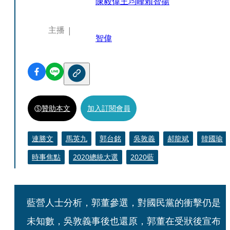
陳毅偉
王均峰
賴智揚
主播
智偉
贊助本文
加入訂閱會員
連勝文
馬英九
郭台銘
吳敦義
郝龍斌
韓國瑜
時事焦點
2020總統大選
2020藍
藍營人士分析，郭董參選，對國民黨的衝擊仍是
未知數，吳敦義事後也還原，郭董在受狀後宣布