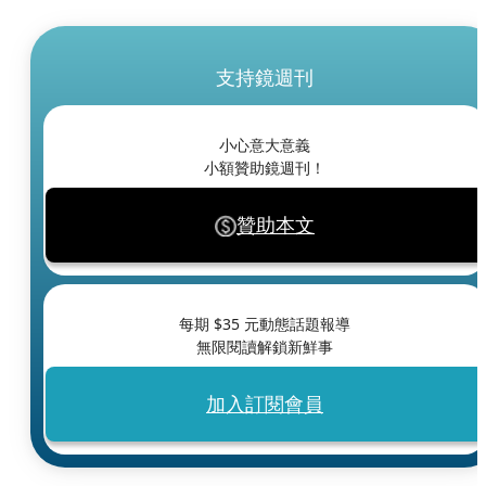
支持鏡週刊
小心意大意義
小額贊助鏡週刊！
贊助本文
每期 $
35
元動態話題報導
無限閱讀解鎖新鮮事
加入訂閱會員