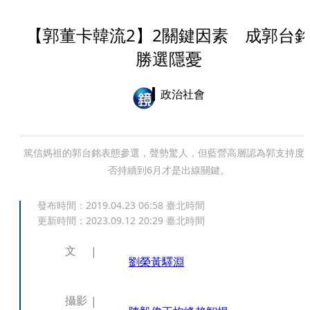
【郭董卡韓流2】2關鍵因素 成郭台
勝選隱憂
政治社會
篤信媽祖的郭台銘表態參選，聲勢驚人，但藍營高層認為郭支持度
否持續到6月才是出線關鍵。
發布時間：
2019.04.23 06:58
臺北時間
更新時間：
2023.09.12 20:29
臺北時間
文
劉榮
黃驛淵
攝影