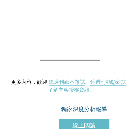
更多內容，歡迎
鏡週刊紙本雜誌
、
鏡週刊動態雜誌
了解內容授權資訊
。
獨家深度分析報導
線上閱讀