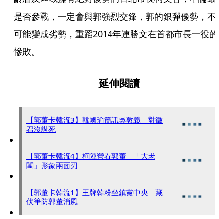
是否參戰，一定會與郭強烈交鋒，郭的銀彈優勢，不
可能變成劣勢，重蹈2014年連勝文在首都市長一役的
慘敗。
延伸閱讀
【郭董卡韓流3】韓國瑜簡訊吳敦義 對徵
召沒講死
【郭董卡韓流4】柯陣營看郭董 「大老
闆」形象兩面刃
【郭董卡韓流1】王牌韓粉坐鎮黨中央 藏
伏筆防郭董消風