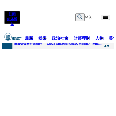
訂閱
登入
紙本雜
誌
最新
娛樂
政治社會
財經理財
人物
美
快訊
邊看偶像邊拚韓國行 《2026 SBS歌謠大戰SUMMER》TVBS直播祭追星福利
快訊
代誌大條火急跳船？ 宏碁派任李文詳接掌兆基屋管2天就喊撤出！
快訊
一句「請回去坐好」 特教生持斷掃把戳女代課老師眼睛大失血近失明