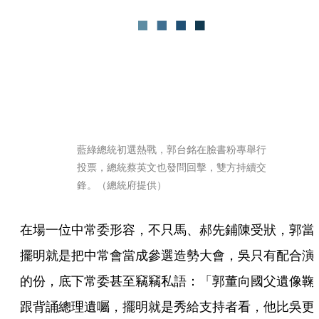
藍綠總統初選熱戰，郭台銘在臉書粉專舉行
投票，總統蔡英文也發問回擊，雙方持續交
鋒。（總統府提供）
在場一位中常委形容，不只馬、郝先鋪陳受狀，郭當
擺明就是把中常會當成參選造勢大會，吳只有配合演
的份，底下常委甚至竊竊私語：「郭董向國父遺像鞠
跟背誦總理遺囑，擺明就是秀給支持者看，他比吳更