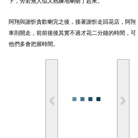
下，旁若無人似又熟練地喇吻了起來。
阿翔與謝忻貪歡喇完之後，接著謝忻走回花店，阿翔
車則開走，前前後後其實不過才花二分鐘的時間，可
他們多會把握時間。