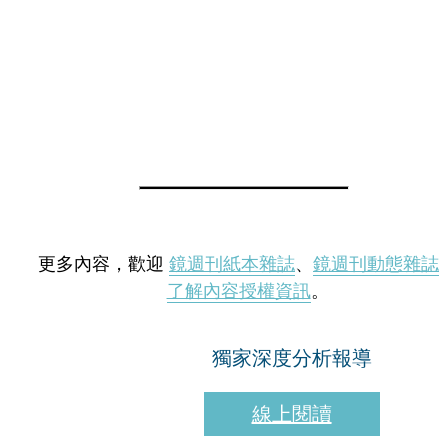
更多內容，歡迎
鏡週刊紙本雜誌
、
鏡週刊動態雜誌
了解內容授權資訊
。
獨家深度分析報導
線上閱讀