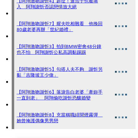
【阿翔激吻謝忻4】超扯！連浩子也被捲
入 阿翔謝忻否認戀情放大絕
【阿翔激吻謝忻7】腥夫吃相難看 他挽回
80歲老婆再辦「世紀婚禮」
【阿翔激吻謝忻3】拍到BMW密會48分鐘
也不怕 阿翔謝忻公私高調黏踢踢
【阿翔激吻謝忻5】勾搭人夫不夠 謝忻另
黏「吉隆坡王少偉」
【阿翔激吻謝忻6】落淚告白老婆「牽妳手
一直到老」 阿翔偷吃謝忻恐釀婚變
【阿翔激吻謝忻8】充當稱職緋聞煙霧彈
她曾掩護偶像男男戀