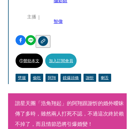
攝影組
主播
智偉
贊助本文
加入訂閱會員
劈腿
偷吃
阿翔
鏡爆頭條
謝忻
喇舌
諧星天團「浩角翔起」的阿翔跟謝忻的婚外曖昧
傳了多時，雖然兩人打死不認，不過這次終於賴
不掉了，而且情節恐將引爆婚變！ 