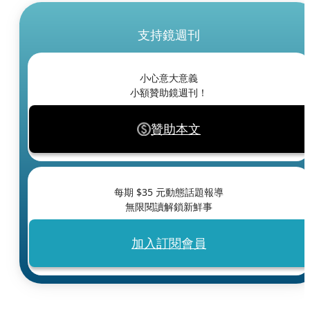
支持鏡週刊
小心意大意義
小額贊助鏡週刊！
贊助本文
每期 $
35
元動態話題報導
無限閱讀解鎖新鮮事
加入訂閱會員