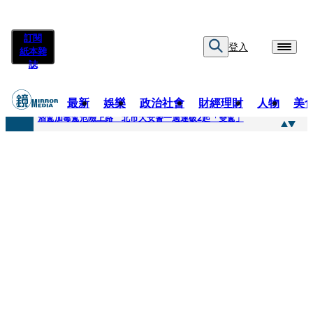
訂閱
登入
紙本雜
誌
最新
娛樂
政治社會
財經理財
人物
美
快訊
酒駕加毒駕危險上路 北市大安警一週連破2起「雙駕」
快訊
Ozone黃文廷、FEniX夏浦洋組「神隊友」 邱以太、林亭莉熱血狂奔殺青淚崩
快訊
AKIRA台北唱到一半突收兒子告白「爸爸I LOVE YOU」 驚喜林志玲同步曝光父親節「披薩蛋糕」