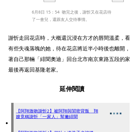
6月8日 15：54  吻完之後，謝忻又在花店待
了一會兒，還跟友人交待事情。
謝忻走回花店時，大概還沉浸在方才的唇間溫柔，看
有些失魂落魄的她，待在花店將近半小時後也離開，
著自己那輛「緋聞奧迪」回台北市南京東路五段的家
最後再返回基隆老家。  
延伸閱讀
【阿翔激吻謝忻2】被阿翔與閨密背叛 翔
嫂竟稱謝忻「一家人」幫撇緋聞