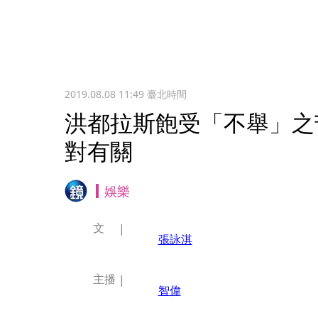
2019.08.08 11:49
臺北時間
洪都拉斯飽受「不舉」之
對有關
娛樂
文
張詠淇
主播
智偉