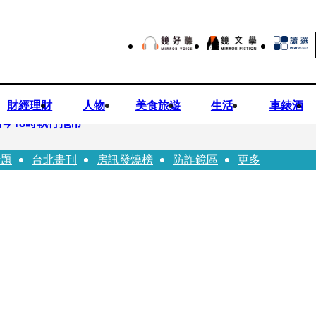
財經理財
人物
美食旅遊
生活
車錶酒
今18時執行拖吊
話題
台北畫刊
房訊發燒榜
防詐鏡區
更多
子告白「爸爸I LOVE YOU」 驚喜林志玲同步曝光父親節「披
華山「天空秒變臉」！ONCE狂風暴雨死守 畫面曝光2.5萬人笑翻