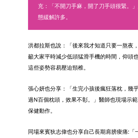
充：「不開刀手麻，開了刀手頭很緊。」
態緩解許多。
洪都拉斯也說：「後來我才知道只要一熬夜
籲大家平時減少低頭猛滑手機的時間，仰頭
這些姿勢容易壓迫頸椎。
張心妍也分享：「生完小孩後瘋狂落枕，幾乎
過N百個枕頭，效果不彰。」醫師也現場示
保健動作。
同場來賓狄志偉也分享自己長期肩膀痠痛:「