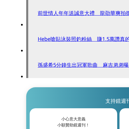
前世情人年年送誠意大禮 龍劭華爽拍
Hebe嗆貼泳裝照釣粉絲 賺1.5萬讚真
孫盛希5分鐘生出冠軍歌曲 麻吉弟弟
支持鏡週
小心意大意義
小額贊助鏡週刊！