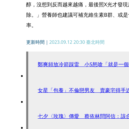
醇，沒想到反而越來越痛，最後照X光才發現
除。」營養師也建議可補充維生素B群、或是
率。
更新時間｜
2023.09.12 20:30
臺北時間
鄭爽頻放冷箭踩雷 小S怒嗆「就是一個
女星「包養」不倫戀男友 賣豪宅得手
七夕〈玫瑰〉傳愛 蔡依林問阿信：該