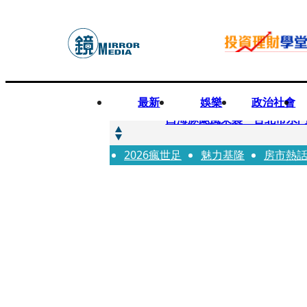
最新
娛樂
政治社會
快訊
白海豚颱風來襲 台北市水門
2026瘋世足
快訊
魅力基隆
房市熱
AKIRA台北唱到一半突收兒
快訊
獨家／TWICE Mina一進