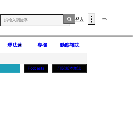
登入
瑪法達
專欄
動態雜誌
訂閱紙本雜誌
Podcasts
薩蛋糕」