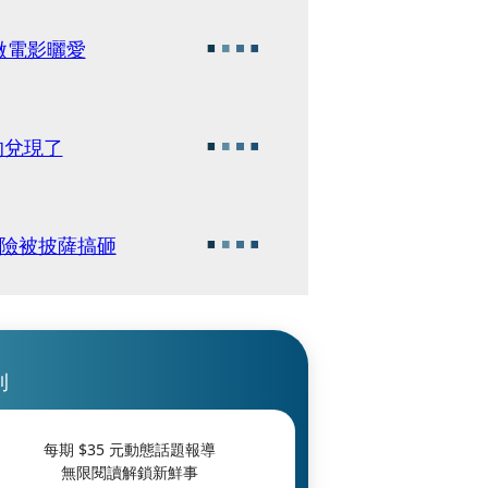
微電影曬愛
的兌現了
曝險被披薩搞砸
刊
每期 $
35
元動態話題報導
無限閱讀解鎖新鮮事