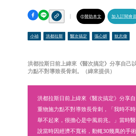
贊助本文
加入訂閱會
小禎
洪都拉斯
醫次搞定
張心妍
狄志偉
洪都拉斯日前上緯來《醫次搞定》分享自己
力點不對導致長骨刺。（緯來提供）
洪都拉斯日前上緯來《醫次搞定》分享自
重物施力點不對導致長骨刺，「我時不時
舉不起來，很擔心是中風前兆。」當時醫
說當時因經濟不寬裕，動輒30幾萬的手