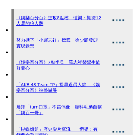
《娛樂百分百》進攻8點檔 愷樂：期待12
人局的狼人殺
努力撕下「小羅志祥」標籤 徐少麟發EP
實現夢想
《娛樂百分百》7點半見 羅志祥替學生族
群開心
「AKB 48 Team TP」提早過愚人節 《娛
樂百分百》被整嚇哭
晨翔「turn口罩」不當偶像 爆料毛弟自稱
「娛百一哥」
「蝴蝶姐姐」歷史影片竄流 愷樂：有
錢要全買回銷毀