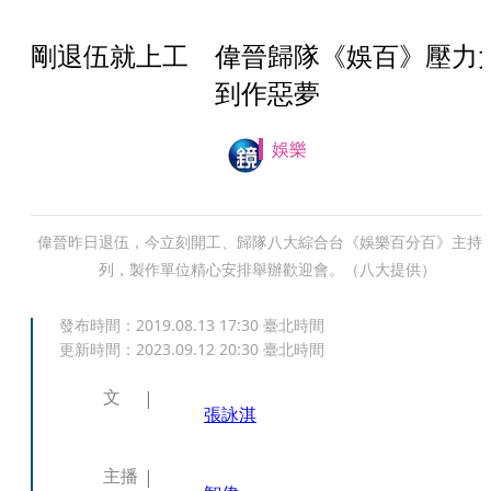
剛退伍就上工 偉晉歸隊《娛百》壓力
到作惡夢
娛樂
偉晉昨日退伍，今立刻開工、歸隊八大綜合台《娛樂百分百》主持
列，製作單位精心安排舉辦歡迎會。（八大提供）
發布時間：
2019.08.13 17:30
臺北時間
更新時間：
2023.09.12 20:30
臺北時間
文
張詠淇
主播