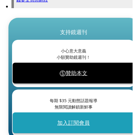
支持鏡週刊
小心意大意義
小額贊助鏡週刊！
贊助本文
每期 $
35
元動態話題報導
無限閱讀解鎖新鮮事
加入訂閱會員