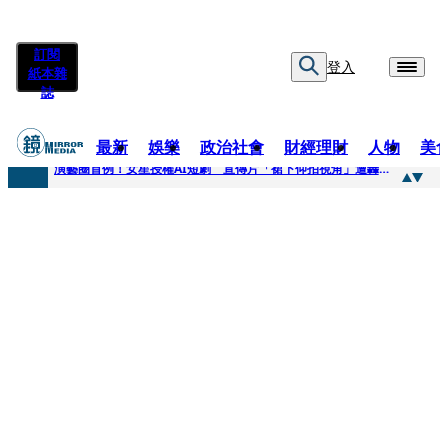
訂閱
登入
紙本雜
誌
最新
娛樂
政治社會
財經理財
人物
美
快訊
演藝圈首例！女星授權AI短劇 宣傳片「裙下仰拍視角」遭轟擦邊：自降身價
快訊
全球提升電氣化 台達電鄭平看好微電網推一站式方案
快訊
《魷魚遊戲》美版傳喊卡 現象級神劇難續宇宙