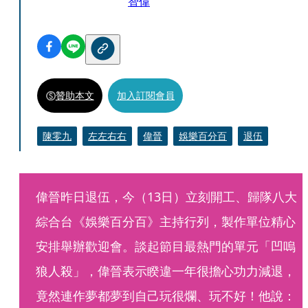
智偉
贊助本文
加入訂閱會員
陳零九
左左右右
偉晉
娛樂百分百
退伍
偉晉昨日退伍，今（13日）立刻開工、歸隊八大
綜合台《娛樂百分百》主持行列，製作單位精心
安排舉辦歡迎會。談起節目最熱門的單元「凹嗚
狼人殺」，偉晉表示睽違一年很擔心功力減退，
竟然連作夢都夢到自己玩很爛、玩不好！他說：