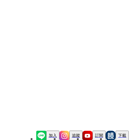
加入
追蹤
訂閱
下載