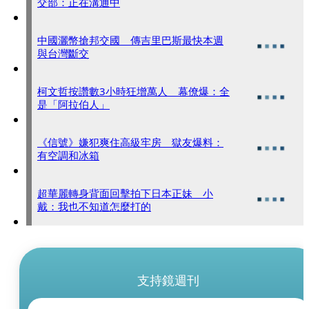
交部：正在溝通中
中國灑幣搶邦交國 傳吉里巴斯最快本週
與台灣斷交
柯文哲按讚數3小時狂增萬人 幕僚爆：全
是「阿拉伯人」
《信號》嫌犯爽住高級牢房 獄友爆料：
有空調和冰箱
超華麗轉身背面回擊拍下日本正妹 小
戴：我也不知道怎麼打的
支持鏡週刊