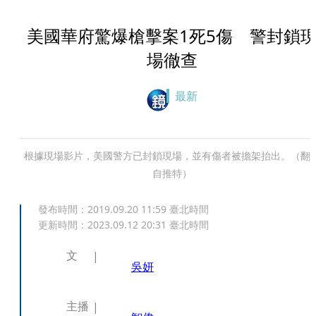
美國華府驚爆槍擊案1死5傷 警封鎖
場徹查
最新
根據現場影片，美國警方已封鎖現場，並有傷者被擔架抬出。（翻
自推特）
發布時間：
2019.09.20 11:59
臺北時間
更新時間：
2023.09.12 20:31
臺北時間
文
吳妍
主播