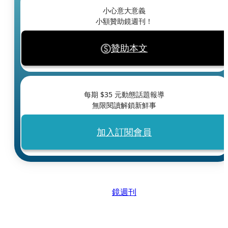
小心意大意義
小額贊助鏡週刊！
贊助本文
每期 $
35
元動態話題報導
無限閱讀解鎖新鮮事
加入訂閱會員
鏡週刊