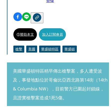
智偉
贊助本文
加入訂閱會員
槍擊
美國
華盛頓特區
華盛頓
美國華盛頓特區稍早傳出槍擊案，多人遭受波
及，事發地點位於哥倫比亞西北路第14街（14th 
& Columbia NW），目前警方已圍起封鎖線，
且證實槍擊案造成1死5傷。