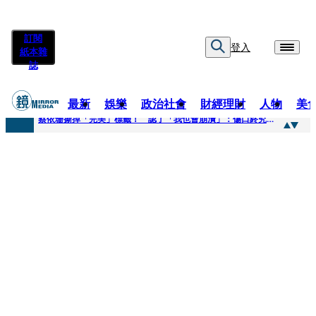
訂閱
登入
紙本雜
誌
最新
娛樂
政治社會
財經理財
人物
美
快訊
蔡依珊撕掉「完美」標籤！ 認了「我也會崩潰」：傷口終究會癒合
快訊
超模米蘭達離婚奧蘭多布魯13年！ 罕談前夫「像哥哥一樣」曝相處模式
快訊
酒駕加毒駕危險上路 北市大安警一週連破2起「雙駕」