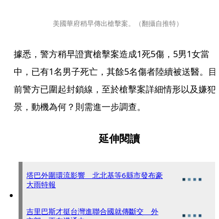
美國華府稍早傳出槍擊案。（翻攝自推特）
據悉，警方稍早證實槍擊案造成1死5傷，5男1女當
中，已有1名男子死亡，其餘5名傷者陸續被送醫。目
前警方已圍起封鎖線，至於槍擊案詳細情形以及嫌犯
景，動機為何？則需進一步調查。
延伸閱讀
塔巴外圍環流影響 北北基等6縣市發布豪
大雨特報
吉里巴斯才挺台灣進聯合國就傳斷交 外