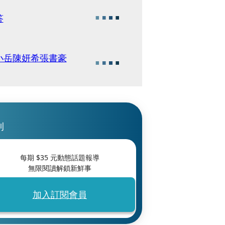
答
小岳陳妍希張書豪
刊
每期 $
35
元動態話題報導
無限閱讀解鎖新鮮事
加入訂閱會員