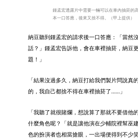
鍾孟宏透露片中需要一輛可以在車內抽菸的
本一口答應，後來又捨不得。（甲上提供）
納豆聽到鍾孟宏的請求後一口答應：「當然
話？」鍾孟宏告訴他，會在車裡抽菸，納豆更
題！」
「結果沒過多久，納豆打給我們製片問說真
的，我自己都捨不得在車裡抽菸了……」
「我聽了就很賭爛，想說算了那就不要借他
什麼角色呢？「就是讓他演在少輔院裡幫巫
色的扮演者也相當搶眼，一出場便得到不少