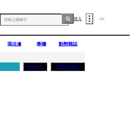
登入
瑪法達
專欄
動態雜誌
訂閱紙本雜誌
Podcasts
子