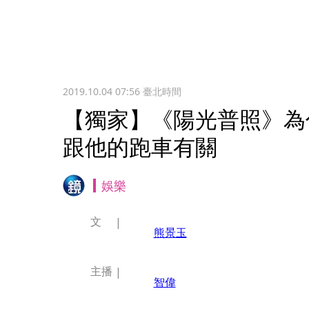
2019.10.04 07:56
臺北時間
【獨家】《陽光普照》為
跟他的跑車有關
娛樂
文
熊景玉
主播
智偉