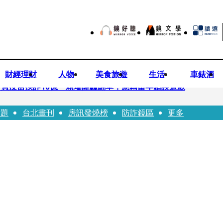
財經理財
人物
美食旅遊
生活
車錶酒
買疫苗挨詐10億 賴瑞隆轟翻車：應為當年錯誤道歉
話題
台北畫刊
房訊發燒榜
防詐鏡區
更多
苗被騙10億沒報案遭炎上 基金會緊急說明
「白衣燦笑照」背後故事洋蔥超大顆... 70歲媽媽打破禁忌送愛