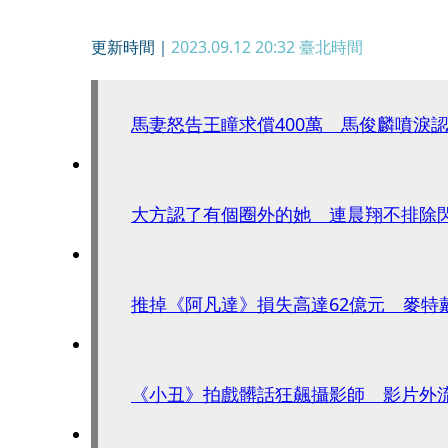
更新時間｜
2023.09.12 20:32
臺北時間
馬妻怒告王瞳求償400萬 馬俊麟噴淚
大方認了有個圈外的她 連晨翔不排除
推掉《阿凡達》損失高達62億元 麥特
《小丑》拍戲髒話狂飆攝影師 影片外