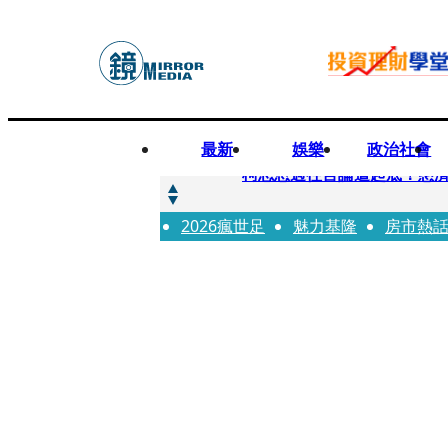
最新
娛樂
政治社會
快訊
柯志恩過往言論遭起底！慈濟
2026瘋世足
快訊
魅力基隆
房市熱
善款不是私房錢！慈濟採購疫
快訊
王凱靈堂遺照曝！選用3年前