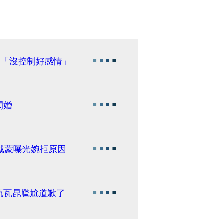
認「沒控制好感情」
閃婚
戴蒙曝光婉拒原因
流瓦昆尷尬道歉了