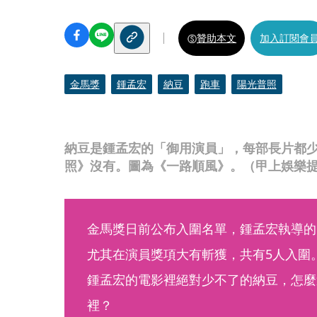
贊助本文
加入訂閱會
金馬獎
鍾孟宏
納豆
跑車
陽光普照
納豆是鍾孟宏的「御用演員」，每部長片都
照》沒有。圖為《一路順風》。（甲上娛樂
金馬獎日前公布入圍名單，鍾孟宏執導的
尤其在演員獎項大有斬獲，共有5人入圍
鍾孟宏的電影裡絕對少不了的納豆，怎麼
裡？