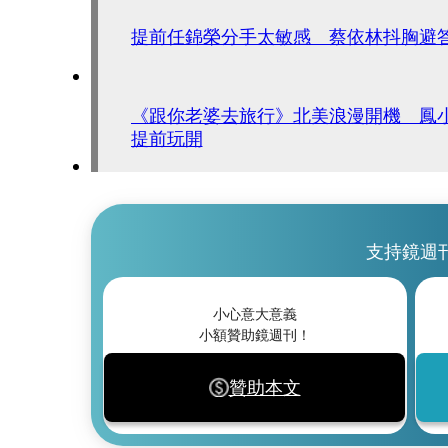
提前任錦榮分手太敏感 蔡依林抖胸避
《跟你老婆去旅行》北美浪漫開機 鳳
提前玩開
支持鏡週
小心意大意義
小額贊助鏡週刊！
贊助本文