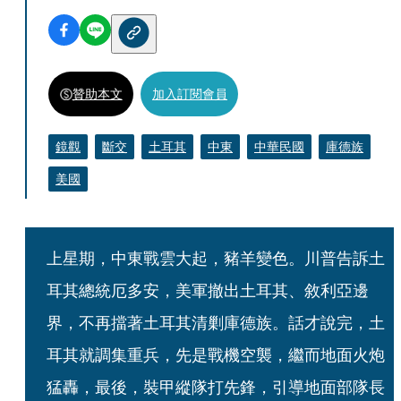
贊助本文
加入訂閱會員
鏡觀
斷交
土耳其
中東
中華民國
庫德族
美國
上星期，中東戰雲大起，豬羊變色。川普告訴土
耳其總統厄多安，美軍撤出土耳其、敘利亞邊
界，不再擋著土耳其清剿庫德族。話才說完，土
耳其就調集重兵，先是戰機空襲，繼而地面火炮
猛轟，最後，裝甲縱隊打先鋒，引導地面部隊長