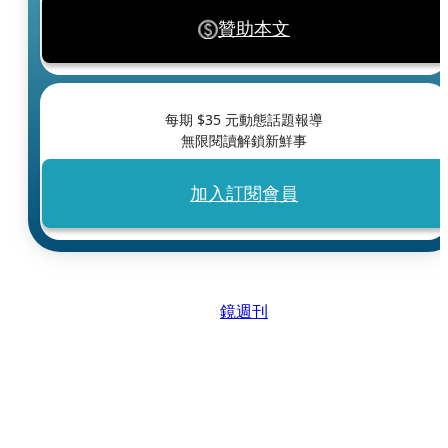
贊助本文
每期 $
35
元動態話題報導
無限閱讀解鎖新鮮事
加入訂閱會員
鏡週刊