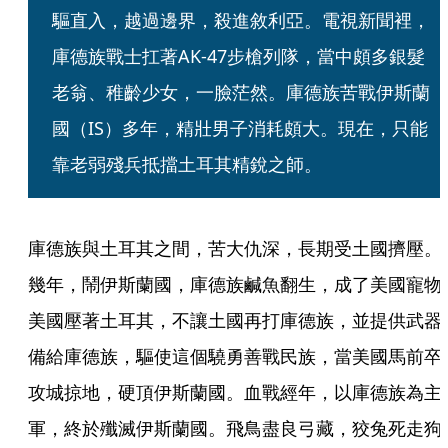
驅直入，越過邊界，殺進敘利亞。電視新聞裡，
庫德族戰士扛著AK-47步槍列隊，當中頗多銀髮
老翁、稚齡少女，一臉茫然。庫德族苦戰伊斯蘭
國（IS）多年，精壯男子消耗頗大。現在，只能
靠老弱殘兵抵擋土耳其精銳之師。
庫德族與土耳其之間，苦大仇深，長期受土國擠壓。
幾年，鬧伊斯蘭國，庫德族鹹魚翻生，成了美國寵物
美國壓著土耳其，不讓土國再打庫德族，並提供武器
備給庫德族，驅使這個驍勇善戰民族，當美國馬前卒
攻城掠地，硬頂伊斯蘭國。血戰經年，以庫德族為主
軍，終於殲滅伊斯蘭國。飛鳥盡良弓藏，狡兔死走狗