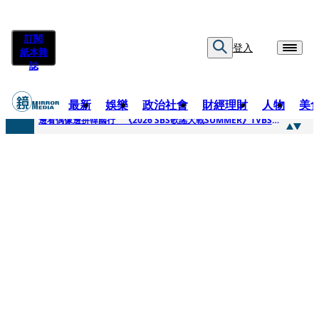
訂閱
登入
紙本雜
誌
最新
娛樂
政治社會
財經理財
人物
美
快訊
邊看偶像邊拚韓國行 《2026 SBS歌謠大戰SUMMER》TVBS直播祭追星福利
快訊
代誌大條火急跳船？ 宏碁派任李文詳接掌兆基屋管2天就喊撤出！
快訊
一句「請回去坐好」 特教生持斷掃把戳女代課老師眼睛大失血近失明