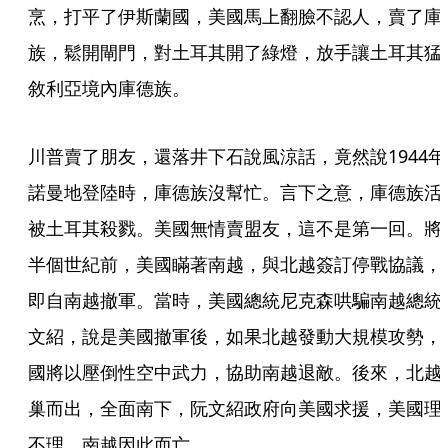
烹，打平了伊斯蘭國，美國馬上翻臉不認人，賣了庫
族，鬆開閘門，對土耳其開了綠燈，放手讓土耳其猛
敘利亞境內庫德族。
川普賣了朋友，還落井下石說風涼話，竟然說1944年
諾曼地登陸時，庫德族沒幫忙。言下之意，庫德族活
被土耳其殺戮。美國無情賣盟友，這不是第一回。將
半個世紀前，美國瞞著南越，與北越簽訂停戰協議，
即自南越撤軍。當時，美國總統尼克森哄騙南越總統
文紹，說是美國撤軍後，如果北越發動大規模攻勢，
國將以壓倒性空中武力，協助南越退敵。後來，北越
巢而出，全面南下，阮文紹政府向美國求援，美國理
不理，南越因此而亡。