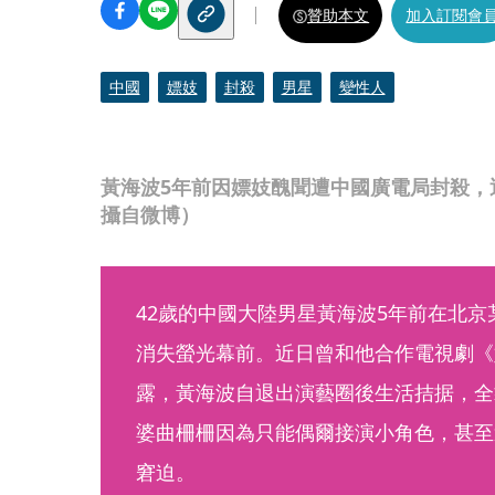
贊助本文
加入訂閱會
中國
嫖妓
封殺
男星
變性人
黃海波5年前因嫖妓醜聞遭中國廣電局封殺，
攝自微博）
42歲的中國大陸男星黃海波5年前在北
消失螢光幕前。近日曾和他合作電視劇《
露，黃海波自退出演藝圈後生活拮据，全
婆曲柵柵因為只能偶爾接演小角色，甚至
窘迫。