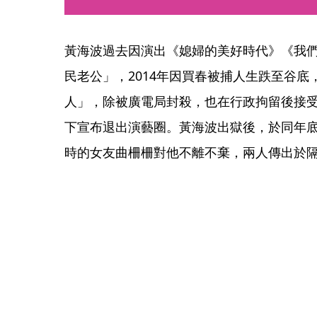
黃海波過去因演出《媳婦的美好時代》《我
民老公」，2014年因買春被捕人生跌至谷
人」，除被廣電局封殺，也在行政拘留後接
下宣布退出演藝圈。黃海波出獄後，於同年
時的女友曲柵柵對他不離不棄，兩人傳出於