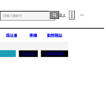
登入
瑪法達
專欄
動態雜誌
訂閱紙本雜誌
Podcasts