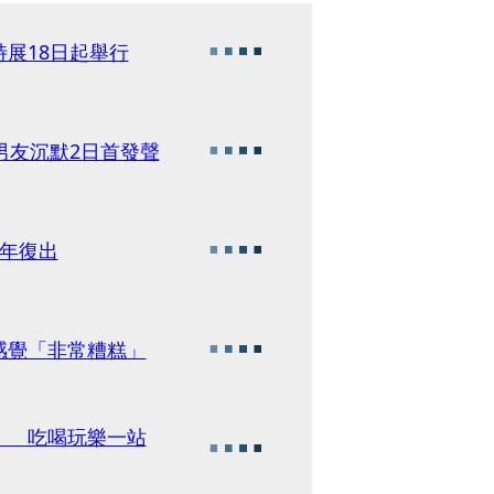
展18日起舉行
男友沉默2日首發聲
年復出
感覺「非常糟糕」
」 吃喝玩樂一站