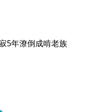
寂5年潦倒成啃老族