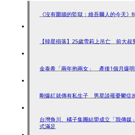
《沒有圍牆的監獄：維吾爾人的今天》特
【韓星殞落】25歲雪莉上吊亡 前大叔
金泰希「兩年抱兩女」 產後1個月爆明
剛爆紅就傳有私生子 男星談罹憂鬱症
台灣角川、橘子集團結盟成立「我傳媒
式滿足