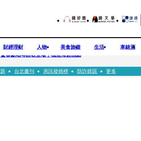
財經理財
人物
美食旅遊
生活
車錶酒
 驚喜獻唱粵語歌全場手機燈海超感動
話題
台北畫刊
房訊發燒榜
防詐鏡區
更多
龍建議小資族這樣配置ETF
持農產原料「標示原產國」入法