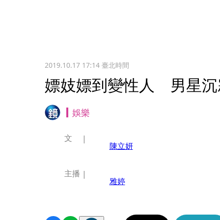
2019.10.17 17:14
臺北時間
嫖妓嫖到變性人 男星沉
娛樂
文
陳立妍
主播
雅婷