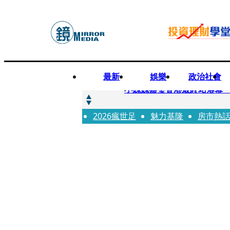
最新
娛樂
政治社會
快訊
小魏魏嘉瑩香港最終站落幕
2026瘋世足
快訊
魅力基隆
房市熱
台股明年有望挑戰5萬 杜金
快訊
杜絕洗產地疑慮 張嘉郡堅