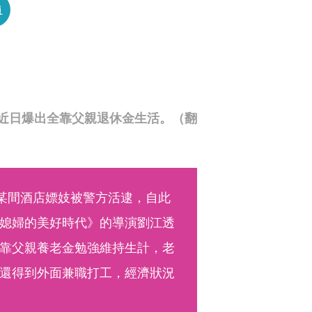
員
近日爆出全靠父親退休金生活。（翻
京某間酒店嫖妓被警方活逮，自此
媳婦的美好時代》的導演劉江透
靠父親養老金勉強維持生計，老
還得到外面兼職打工，經濟狀況