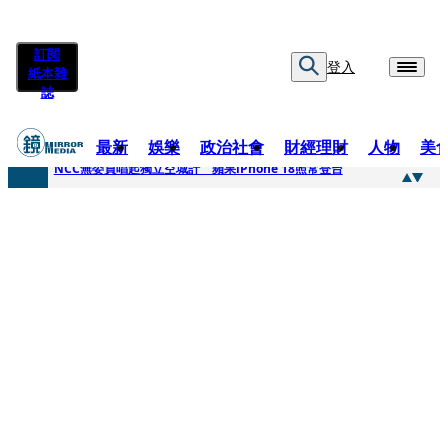
訂閱
登入
紙本雜
誌
最新
娛樂
政治社會
財經理財
人物
美
快訊
NCC無委員唱起獨立空城計 蘋果iPhone 18照常登台
快訊
六強片齊聚桃影 小薰《祖先鬼》回桃影娘家 《長安的荔枝》桃影加映一票難求
快訊
8年磨一劍 陳法拉自編自導《Bloodline》進軍多倫多 柯林法洛姊弟相挺