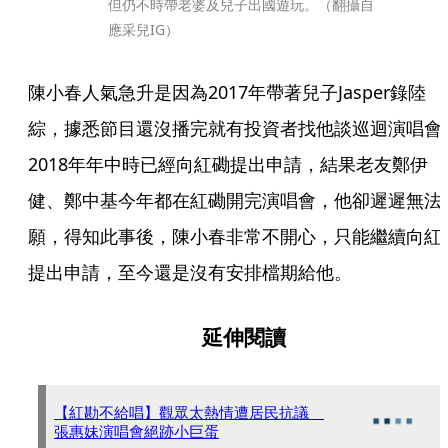
但仍不時帶老婆及兒子出國遊玩。（翻攝自
應采兒IG）
陳小春人氣急升是因為2017年帶著兒子Jasper錄陸
綜，據悉節目還沒播完就有投資者找他談巡迴演唱會
2018年年中時已經向紅磡提出申請，結果老友鄭伊
健、鄭中基今年都在紅磡開完演唱會，他卻遲遲無法
願，得知此事後，陳小春非常不開心，只能繼續向紅
提出申請，至今還是沒有安排檔期給他。
延伸閱讀
【紅勘不給唱】觀眾太熱情遭居民抗議
張惠妹演唱會絕跡小巨蛋