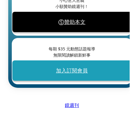
小心意大意義
小額贊助鏡週刊！
贊助本文
每期 $
35
元動態話題報導
無限閱讀解鎖新鮮事
加入訂閱會員
鏡週刊