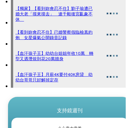
【獨家】【看到妳會忍不住】劉子瑜遭已
婚大老「摸來摸去」 連千毅後宮亂象不
休
【看到妳會忍不住】已婚警察假臨檢真約
炮 女星爆氣公開錄音記錄
【血汗孩子王】幼幼台姐姐年收10萬 轉
型又遇潛規則花20萬贖身
【血汗孩子王】月薪4K要付40K房貸 幼
幼台哥哥只好解掉定存
支持鏡週刊