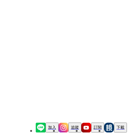
加入
追蹤
訂閱
下載