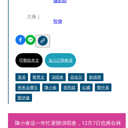
攝影組
主播
智偉
贊助本文
加入訂閱會員
香港
鄭秀文
演唱會
容祖兒
劉德華
爸爸去哪兒
陳小春
探照鏡
紅磡
鄭中基
鄭伊健
陳小春這一年忙著辦演唱會，12月7日也將在林