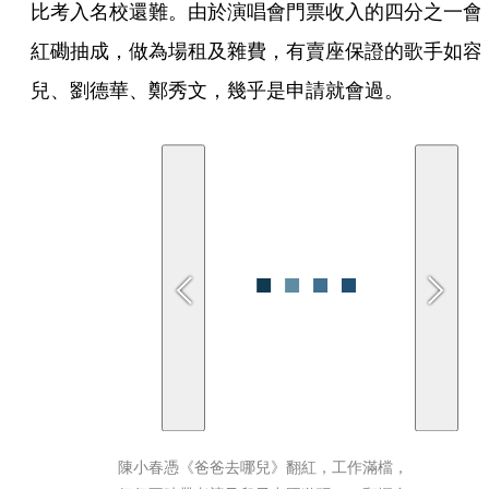
比考入名校還難。由於演唱會門票收入的四分之一會
紅磡抽成，做為場租及雜費，有賣座保證的歌手如容
兒、劉德華、鄭秀文，幾乎是申請就會過。
陳小春憑《爸爸去哪兒》翻紅，工作滿檔，