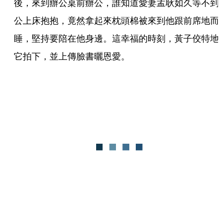
後，來到辦公桌前辦公，誰知道愛妻孟耿如久等不到
公上床抱抱，竟然拿起來枕頭棉被來到他跟前席地而
睡，堅持要陪在他身邊。這幸福的時刻，黃子佼特地
它拍下，並上傳臉書曬恩愛。