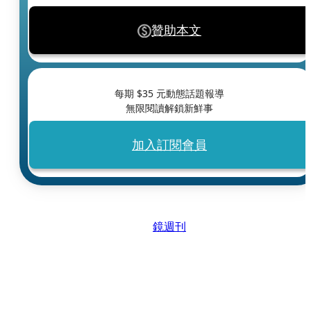
贊助本文
每期 $
35
元動態話題報導
無限閱讀解鎖新鮮事
加入訂閱會員
鏡週刊