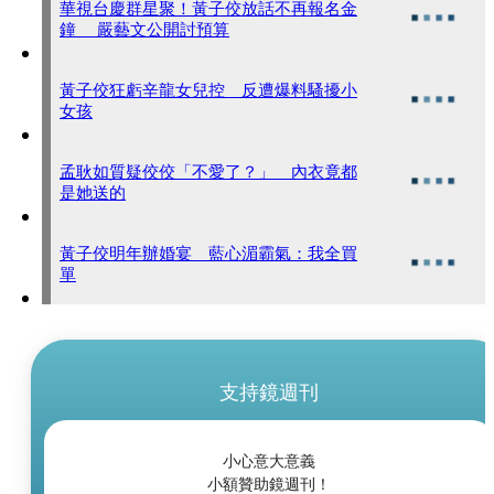
華視台慶群星聚！黃子佼放話不再報名金
鐘 嚴藝文公開討預算
黃子佼狂虧辛龍女兒控 反遭爆料騷擾小
女孩
孟耿如質疑佼佼「不愛了？」 內衣竟都
是她送的
黃子佼明年辦婚宴 藍心湄霸氣：我全買
單
支持鏡週刊
小心意大意義
小額贊助鏡週刊！