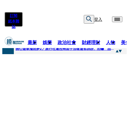
訂閱
登入
紙本雜
誌
最新
娛樂
政治社會
財經理財
人物
美
快訊
開心遊泰淪惡夢2／旅行社遭控兩面手法嗆遊客誹謗、恐嚇 品保協會回應了
快訊
「我是保全不是清潔員」上班3天開嗆總幹事 他拒倒垃圾被炒！怒提告...法官這原因判敗訴
快訊
自稱交好麻吉大哥、替蔡依林操盤 經紀人車內強吻女星挨告！最後栽在錄音檔