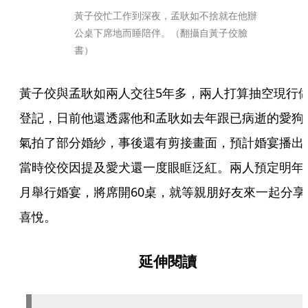
黃子佼忙工作到深夜，孟耿如不捨就在他辦
公桌下席地而睡陪伴。（翻攝自黃子佼臉
書）
黃子佼與孟耿如兩人交往5年多，兩人打算抽空現行
登記，日前他還透露他和孟耿如去年跟已病逝的愛狗
氣拍了部分婚紗，事後還有剪接畫面，預計婚宴播出
當時佼佼因提及愛犬還一度眼眶泛紅。兩人預定明年
月舉行婚宴，將席開60桌，就等親朋好友來一起分享
喜悅。
延伸閱讀