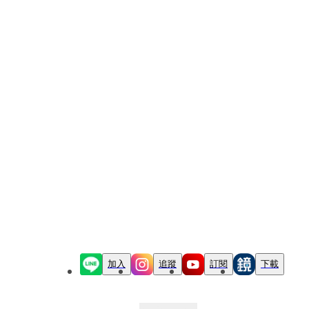
加入
追蹤
訂閱
下載