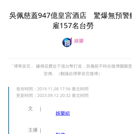
吳佩慈蓋947億皇宮酒店 驚爆無預警
雇157名台勞
娛樂
「博華皇宮」 據傳花費近千億台幣打造，吳佩慈不時在微博曬圖賣
宣傳。（翻攝自博華皇宮微博）
發布時間：
2019.11.08 17:56
臺北時間
更新時間：
2023.09.12 20:32
臺北時間
文
娛樂組
主播