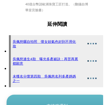
40億台幣請歐洲珠寶工匠打造。（翻攝自博
華皇宮臉書）
延伸閱讀
吳佩慈曬自拍照 懷女娃氣色好到不用化
妝
吳佩慈連生4胎 曝光多產祕訣：再苦再累
都願意
未獲名分懷第四胎 吳佩慈名列多產媽媽
之一