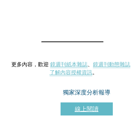
更多內容，歡迎
鏡週刊紙本雜誌
、
鏡週刊動態雜誌
了解內容授權資訊
。
獨家深度分析報導
線上閱讀