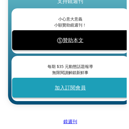
支持鏡週刊
小心意大意義
小額贊助鏡週刊！
贊助本文
每期 $
35
元動態話題報導
無限閱讀解鎖新鮮事
加入訂閱會員
鏡週刊