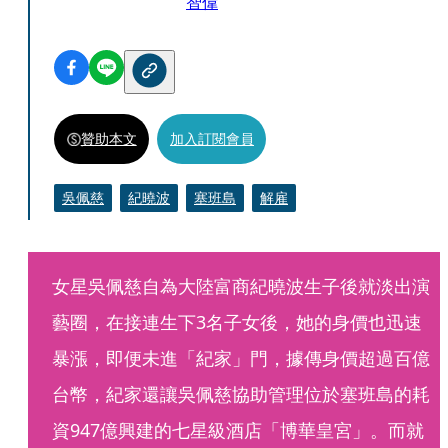
智偉
贊助本文
加入訂閱會員
吳佩慈
紀曉波
塞班島
解雇
女星吳佩慈自為大陸富商紀曉波生子後就淡出演
藝圈，在接連生下3名子女後，她的身價也迅速
暴漲，即便未進「紀家」門，據傳身價超過百億
台幣，紀家還讓吳佩慈協助管理位於塞班島的耗
資947億興建的七星級酒店「博華皇宮」。而就