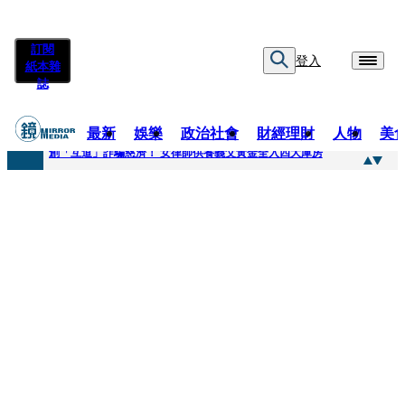
訂閱
登入
紙本雜
誌
最新
娛樂
政治社會
財經理財
人物
美
快訊
創「互道」詐騙慈濟！ 女律師供養義父黃金全入四大庫房
快訊
前時力黨魁表態「反對刪公視預算」 盼在野三思：改凍結處理受質疑項目
快訊
六強片齊聚桃影 小薰《祖先鬼》回桃影娘家 《長安的荔枝》桃影加映一票難求