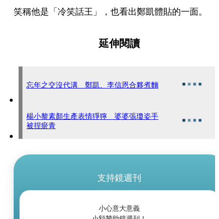
笑稱他是「冷笑話王」，也看出鄭凱體貼的一面。
延伸閱讀
忘年之交沒代溝 鄭凱、李信恩合夥煮麵
楊小黎素顏生產表情猙獰 婆婆張瓊姿手
被捏瘀青
支持鏡週刊
小心意大意義
小額贊助鏡週刊！