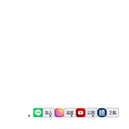
加入
追蹤
訂閱
下載