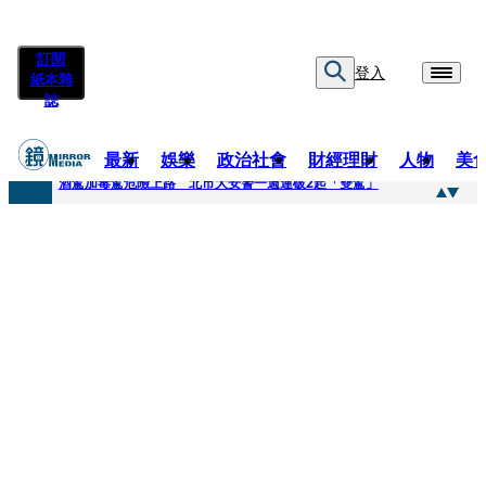
訂閱
登入
紙本雜
誌
最新
娛樂
政治社會
財經理財
人物
美
快訊
酒駕加毒駕危險上路 北市大安警一週連破2起「雙駕」
快訊
Ozone黃文廷、FEniX夏浦洋組「神隊友」 邱以太、林亭莉熱血狂奔殺青淚崩
快訊
AKIRA台北唱到一半突收兒子告白「爸爸I LOVE YOU」 驚喜林志玲同步曝光父親節「披薩蛋糕」