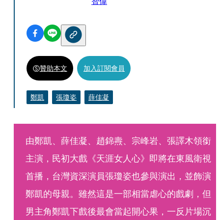
智偉
贊助本文
加入訂閱會員
鄭凱
張瓊姿
薛佳凝
由鄭凱、薛佳凝、趙錦燾、宗峰岩、張譯木領銜
主演，民初大戲《天涯女人心》即將在東風衛視
首播，台灣資深演員張瓊姿也參與演出，並飾演
鄭凱的母親。雖然這是一部相當虐心的戲劇，但
男主角鄭凱下戲後最會當起開心果，一反片場沉