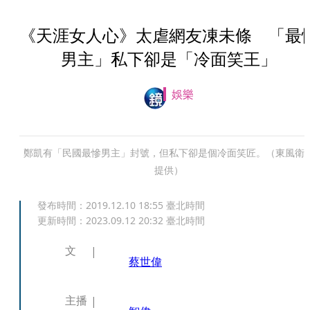
《天涯女人心》太虐網友凍未條 「最
男主」私下卻是「冷面笑王」
娛樂
鄭凱有「民國最慘男主」封號，但私下卻是個冷面笑匠。（東風衛
提供）
發布時間：
2019.12.10 18:55
臺北時間
更新時間：
2023.09.12 20:32
臺北時間
文
蔡世偉
主播