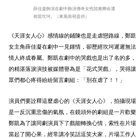
薛佳凝飾演在劇中飾演傳奇女性陸雅卿命運
相當坎坷。（東風衛視提供）
《天涯女人心》感情線的鋪陳也是走虐戀路線，鄭凱
女主角薛佳凝在劇中一見鍾情，卻歷經坎坷遲遲無法
情人終成眷屬。鄭凱在劇中的哭戲也是出了名的多，
的精湛落淚演技被媒體譽為是「花式哭戲」，哭得讓
眾們都心疼得紛紛留言劇組：「別在虐了！！」
演員們要詮釋這麼虐心的《天涯女人心》，拍攝現場
是一反沉重悲傷的氣氛，在鏡頭外的劇組是一片歡樂
鄭凱為了讓同劇演員下了戲能轉換心情，索性在片場
當起了開心果，經常講冷笑話逗笑大家，片場工作人