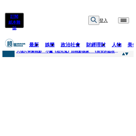
訂閱
登入
紙本雜
誌
最新
娛樂
政治社會
財經理財
人物
美
快訊
六強片齊聚桃影 小薰《祖先鬼》回桃影娘家 《長安的荔枝》桃影加映一票難求
快訊
慈濟買BNT遭詐10.6億！ 醫揭蔣萬安「翻車現場」：陳時中當年是阻止被騙
快訊
涉貪名師捲霸凌1／毆打女師挨告獲不起訴 他狠嗆原告：會讓妳一無所有