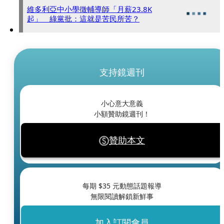
維多利亞中小學徵輔導師「月薪23.8K
起」 綠黨批：這就是苦民所苦？
支持鏡週刊
小心意大意義
小額贊助鏡週刊！
贊助本文
每期 $
35
元動態話題報導
無限閱讀解鎖新鮮事
加入訂閱會員