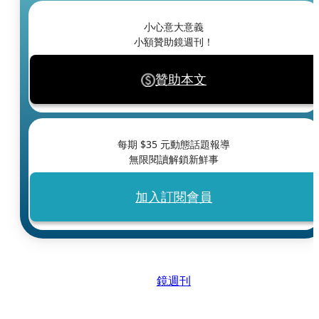
小心意大意義
小額贊助鏡週刊！
贊助本文
每期 $
35
元動態話題報導
無限閱讀解鎖新鮮事
加入訂閱會員
鏡週刊