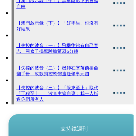
【澳門啟示錄（中）】黑幫陰影下的言論
自由
【澳門啟示錄（下）】「好學生」也沒有
好結果
【失控的波音（一）】飛機彷彿有自己意
志 黑盒子揭駕駛艙驚恐6分鐘
【失控的波音（二）】機師在墜落前拚命
翻手冊 改款飛控軟體遭疑肇事元凶
【失控的波音（三）】「股東至上」取代
「工程至上」 波音主管自褒：我一人抵
過你們所有人
支持鏡週刊