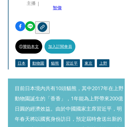
主播
智偉
贊助本文
加入訂閱會員
日本
動物園
貓熊
習近平
東京
上野
目前日本境內共有10頭貓熊，其中2017年在上野
動物園誕生的「香香」，1年能為上野帶來200億
日圓的經濟效益。由於中國國家主席習近平，明
年春天將以國賓身份訪日，預定屆時會送出新的