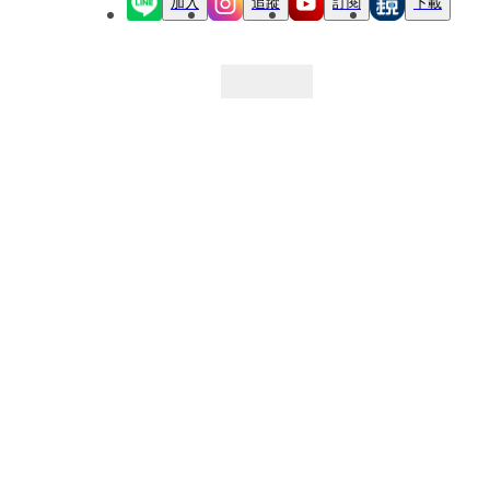
加入
追蹤
訂閱
下載
最新文章