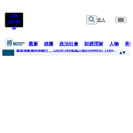
訂閱
登入
紙本雜
誌
最新
娛樂
政治社會
財經理財
人物
美
快訊
邊看偶像邊拚韓國行 《2026 SBS歌謠大戰SUMMER》TVBS直播祭追星福利
快訊
代誌大條火急跳船？ 宏碁派任李文詳接掌兆基屋管2天就喊撤出！
快訊
一句「請回去坐好」 特教生持斷掃把戳女代課老師眼睛大失血近失明