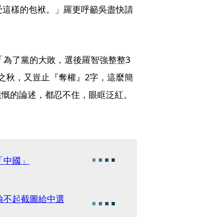
受這樣的包袱。」羅更呼籲吳盡快請
「為了黨的大敗，選後羅智強整整3
之秋，又豈止『奪權』2字，這麼簡
憤慨的論述，都忍不住，眼眶泛紅。
「中國」
輸不起截圖給中選