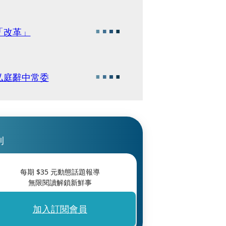
「改革」
弘庭辭中常委
刊
每期 $
35
元動態話題報導
無限閱讀解鎖新鮮事
加入訂閱會員