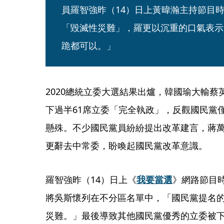
員羅智強昨（14）日上黃暐瀚主持節目
「毀滅性災難」，羅更以沉重的口氣表示
跪都可以。」
2020總統立委大選結果出爐，韓國瑜大輸蔡
下過半61席立委「完全執政」，反觀國民黨
懸殊。不少國民黨員紛紛提出改革建言，蔣
更辭去中常委，盼喚起國民黨改革意識。
羅智強昨（14）日上《
我要當選
》網路節目
將吳斯懷列在不分區名單中，「國民黨提名
災難。」最後導致其他國民黨優秀的立委被