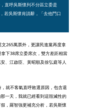
時，直呼吳斯懷列不分區立委是
，若吳斯懷肯請辭，「去他門口
英文265萬票外，更讓民進黨再度拿
僅拿下38席立委席次，雙方差距相當
萬安、江啟臣、黃昭順及徐弘庭等人
時，就不客氣直呼敗選原因，包含退
的那一天，我就已經看到這毀滅性的
下假，羅智強更補充分析，若吳斯懷