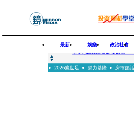
最新
娛樂
政治社會
快訊
李博翔深夜現身商務酒店 
2026瘋世足
快訊
魅力基隆
房市熱
71萬粉YouTuber驟逝
快訊
拋「雙AI」施政藍圖！徐欣