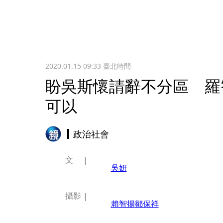
2020.01.15 09:33
臺北時間
盼吳斯懷請辭不分區 羅
可以
政治社會
文
吳妍
攝影
賴智揚
鄒保祥