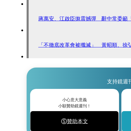
蔣萬安、江啟臣拋震撼彈 辭中常委籲
「不徹底改革會被殲滅」 黃昭順、徐
支持鏡週
小心意大意義
小額贊助鏡週刊！
贊助本文