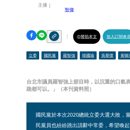
主播
智偉
贊助本文
加入訂閱會
立委
國民黨
羅智強
韓國瑜
吳斯懷
黃暐
台北市議員羅智強上節目時，以沉重的口氣
跪都可以。」（本刊資料照）
國民黨於本次2020總統立委大選大敗，
民黨員也紛紛跳出請辭中常委，希望喚起