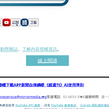
蹤
訂閱
下載
刊動態雜誌
、
了解內容授權資訊
。
線上閱讀
授權
下載APP
新聞自律綱要
《鏡週刊》AI使用準則
ineservice@mirrormedia.mg
客服電話
02-6633-3966
服務時間
週一
本網頁使用
YouTube API 服務
， 詳見
YouTube 服務條款
、
Google 隱私權與條