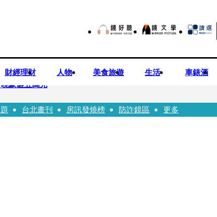
財經理財
人物
美食旅遊
生活
車錶酒
一晚豪砸五萬元
話題
台北畫刊
房訊發燒榜
防詐鏡區
更多
！被發現「陳屍同居女友住處」享年36歲 生前曾爆染毒、家暴前妻
瑩宣示無縫接軌楊文科 延續五支箭與十大交通建設