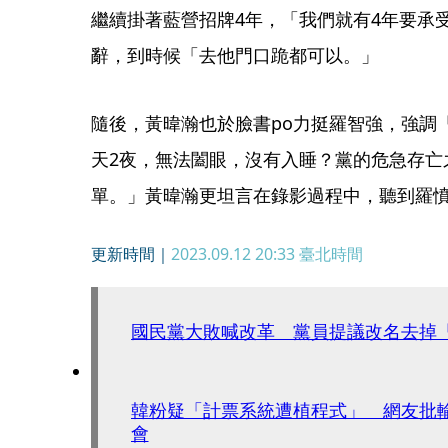
繼續掛著藍營招牌4年，「我們就有4年要承
辭，到時候「去他門口跪都可以。」
隨後，黃暐瀚也於臉書po力挺羅智強，強調
天2夜，無法闔眼，沒有入睡？黨的危急存亡
單。」黃暐瀚更坦言在錄影過程中，聽到羅
更新時間｜
2023.09.12 20:33
臺北時間
國民黨大敗喊改革 黨員提議改名去掉
韓粉疑「計票系統遭植程式」 網友批
會