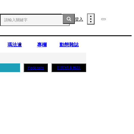
登入
瑪法達
專欄
動態雜誌
訂閱紙本雜誌
Podcasts