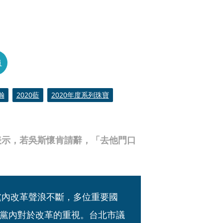
員
瀚
2020藍
2020年度系列珠寶
表示，若吳斯懷肯請辭，「去他門口
黨內改革聲浪不斷，多位重要國
黨內對於改革的重視。台北市議