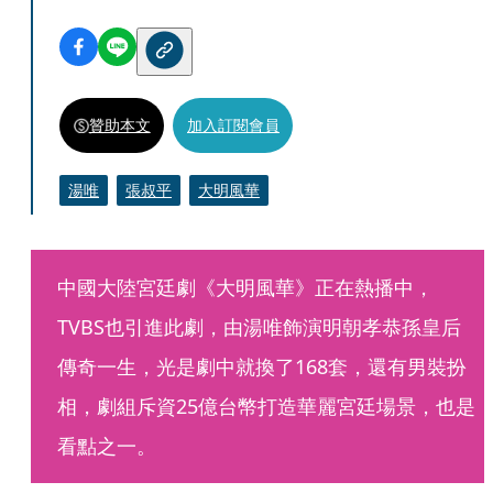
贊助本文
加入訂閱會員
湯唯
張叔平
大明風華
中國大陸宮廷劇《大明風華》正在熱播中，
TVBS也引進此劇，由湯唯飾演明朝孝恭孫皇后
傳奇一生，光是劇中就換了168套，還有男裝扮
相，劇組斥資25億台幣打造華麗宮廷場景，也是
看點之一。 