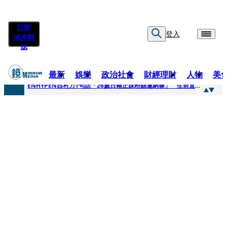
訂閱
登入
紙本雜
誌
最新
娛樂
政治社會
財經理財
人物
美
快訊
ENHYPEN西村力1句話「26歲日籍正妹粉絲遭網暴」 生前直播震撼畫面全網瘋傳！警方證實死訊
快訊
捨量保價奏效！華邦電DRAM價翻倍 五成產能已綁長約
快訊
台糖遭羅織入罪 黃智賢批掩護中聯政客、政黨「台灣之恥」