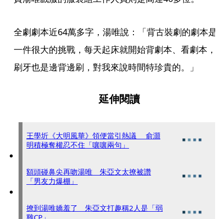
全劇劇本近64萬多字，湯唯說：「背古裝劇的劇本是
一件很大的挑戰，每天起床就開始背劇本、看劇本，
刷牙也是邊背邊刷，對我來說時間特珍貴的。」
延伸閱讀
王學圻《大明風華》領便當引熱議 俞灝
明積極奪權忍不住「嚷嚷兩句」
額頭碰鼻尖再吻湯唯 朱亞文太撩被讚
「男友力爆棚」
撩到湯唯嬌羞了 朱亞文打趣稱2人是「弱
雞CP」