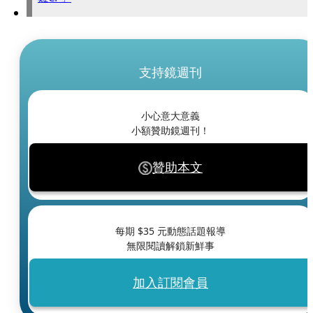
支持鏡週刊
小心意大意義
小額贊助鏡週刊！
贊助本文
每期 $
35
元動態話題報導
無限閱讀解鎖新鮮事
加入訂閱會員