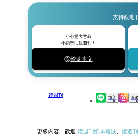
支持鏡週
小心意大意義
小額贊助鏡週刊！
贊助本文
鏡週刊
加入
追
更多內容，歡迎
鏡週刊紙本雜誌
、
鏡週