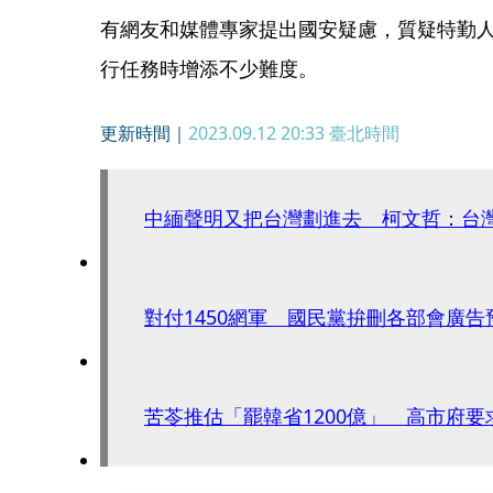
有網友和媒體專家提出國安疑慮，質疑特勤
行任務時增添不少難度。
更新時間｜
2023.09.12 20:33
臺北時間
中緬聲明又把台灣劃進去 柯文哲：台
對付1450網軍 國民黨拚刪各部會廣告
苦苓推估「罷韓省1200億」 高市府