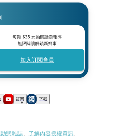
刊
每期 $
35
元動態話題報導
無限閱讀解鎖新鮮事
加入訂閱會員
蹤
訂閱
下載
刊動態雜誌
、
了解內容授權資訊
。