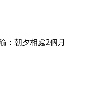
瑜：朝夕相處2個月