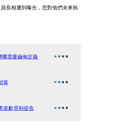
人員長相遭到曝光，恐對他們未來執
灣哪需要緬甸定義
預算
要求道歉否則提告