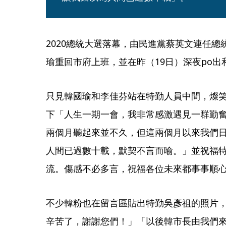
2020總統大選落幕，由民進黨蔡英文連任
瑜重回市府上班，並在昨（19日）深夜po
只見韓國瑜和李佳芬站在特勤人員中間，燦
下「人生一期一會，我非常感激遇見一群勤
兩個月聽起來並不久，但這兩個月以來我們
人間已過數十載，默契不言而喻。」並祝福
流。傷感不必多言，祝福各位未來都事事順
不少韓粉也在留言區貼出特勤吳彥祖的照片
辛苦了，謝謝您們！」「以後韓市長由我們