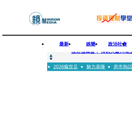
最新
娛樂
政治社會
快訊
股后值萬金！ 滑軌大廠川湖
2026瘋世足
快訊
魅力基隆
房市熱
詐騙慈濟10億元佣金案 中
快訊
國民黨控台糖董事「綠友友