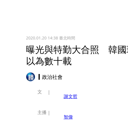
2020.01.20 14:38
臺北時間
曝光與特勤大合照 韓國
以為數十載
政治社會
文
謝文哲
主播
智偉