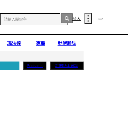
登入
瑪法達
專欄
動態雜誌
訂閱紙本雜誌
Podcasts