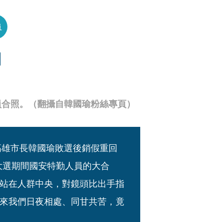
員
員合照。（翻攝自韓國瑜粉絲專頁）
高雄市長韓國瑜敗選後銷假重回
大選期間國安特勤人員的大合
站在人群中央，對鏡頭比出手指
來我們日夜相處、同甘共苦，竟