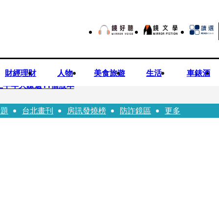
財經理財
人物
美食旅遊
生活
車錶酒
上半年大賺逾11個股本
話題
台北畫刊
房訊發燒榜
防詐鏡區
更多
院裁定女律師4人羈押禁見1人交保
」點名陳其邁 高市府駁斥：毫無事實依據