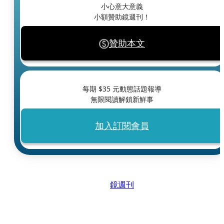
小心意大意義
小額贊助鏡週刊！
贊助本文
每期 $
35
元動態話題報導
無限閱讀解鎖新鮮事
加入訂閱會員
鏡週刊