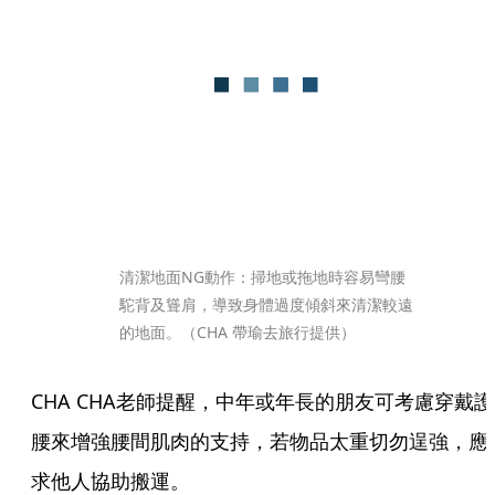
清潔地面NG動作：掃地或拖地時容易彎腰
駝背及聳肩，導致身體過度傾斜來清潔較遠
的地面。（CHA 帶瑜去旅行提供）
CHA CHA老師提醒，中年或年長的朋友可考慮穿戴護
腰來增強腰間肌肉的支持，若物品太重切勿逞強，應
求他人協助搬運。