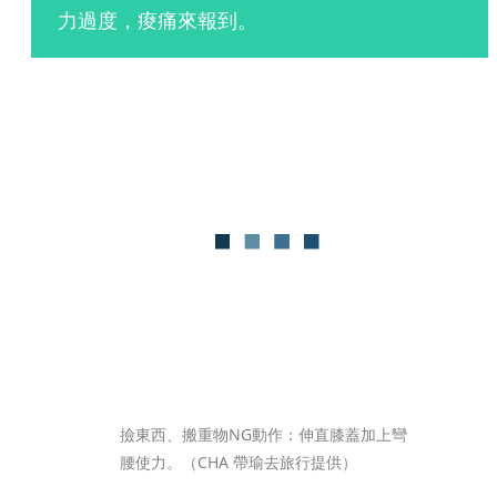
力過度，痠痛來報到。
撿東西、搬重物NG動作：伸直膝蓋加上彎
腰使力。（CHA 帶瑜去旅行提供）