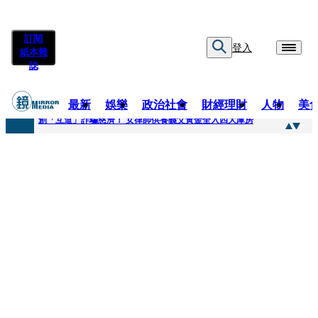
訂閱
登入
紙本雜
誌
最新
娛樂
政治社會
財經理財
人物
美
快訊
創「互道」詐騙慈濟！ 女律師供養義父黃金全入四大庫房
快訊
前時力黨魁表態「反對刪公視預算」 盼在野三思：改凍結處理受質疑項目
快訊
六強片齊聚桃影 小薰《祖先鬼》回桃影娘家 《長安的荔枝》桃影加映一票難求