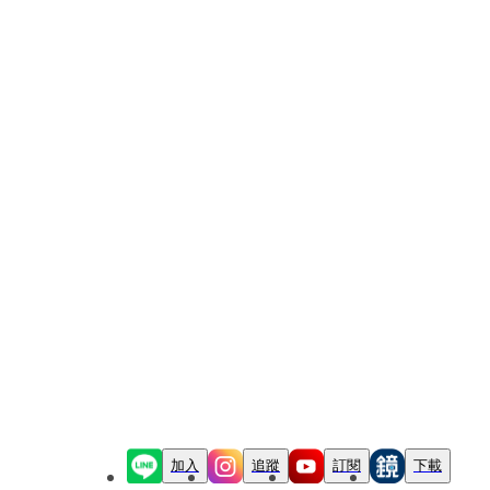
加入
追蹤
訂閱
下載