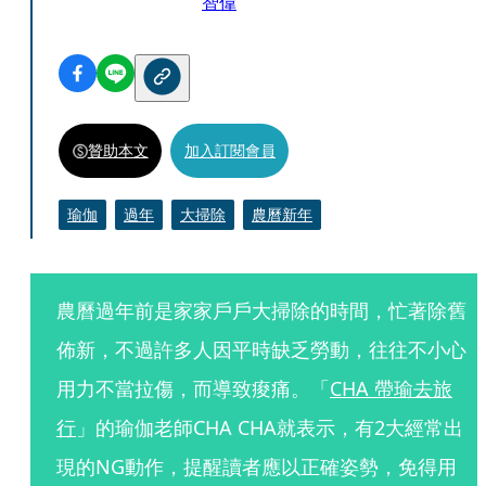
智偉
贊助本文
加入訂閱會員
瑜伽
過年
大掃除
農曆新年
農曆過年前是家家戶戶大掃除的時間，忙著除舊
佈新，不過許多人因平時缺乏勞動，往往不小心
用力不當拉傷，而導致痠痛。「
CHA 帶瑜去旅
行
」的瑜伽老師CHA CHA就表示，有2大經常出
現的NG動作，提醒讀者應以正確姿勢，免得用