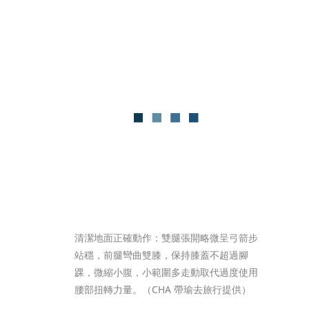
清潔地面正確動作：雙腿張開略微呈弓箭步
站穩，前腿彎曲雙膝，保持膝蓋不超過腳
踝，微縮小腹，小範圍多走動取代過度使用
腰部扭轉力量。（CHA 帶瑜去旅行提供）