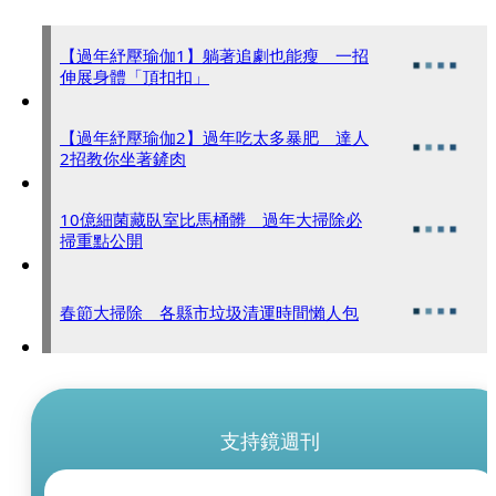
【過年紓壓瑜伽1】躺著追劇也能瘦 一招
伸展身體「頂扣扣」
【過年紓壓瑜伽2】過年吃太多暴肥 達人
2招教你坐著鏟肉
10億細菌藏臥室比馬桶髒 過年大掃除必
掃重點公開
春節大掃除 各縣市垃圾清運時間懶人包
支持鏡週刊