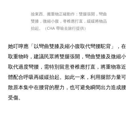
撿東西、搬重物正確動作：雙腿張開，彎曲
雙膝，微縮小腹，脊椎應打直，緩緩將物品
抬起。（CHA 帶瑜去旅行提供）
她叮嚀應「以彎曲雙膝及縮小腹取代彎腰駝背」，在
取重物時，建議民眾將雙腿張開，彎曲雙膝及微縮小
取代過度彎腰，需特別留意脊椎應打直，將重物靠近
體配合呼吸再緩緩抬起。如此一來，利用腿部力量可
散原本集中在腰背的壓力，也可避免瞬間出力造成腰
受傷。