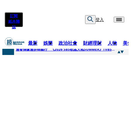
訂閱
登入
紙本雜
誌
最新
娛樂
政治社會
財經理財
人物
美
快訊
邊看偶像邊拚韓國行 《2026 SBS歌謠大戰SUMMER》TVBS直播祭追星福利
快訊
代誌大條火急跳船？ 宏碁派任李文詳接掌兆基屋管2天就喊撤出！
快訊
一句「請回去坐好」 特教生持斷掃把戳女代課老師眼睛大失血近失明