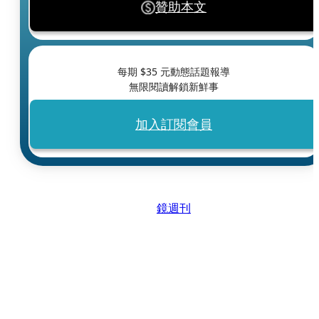
贊助本文
每期 $
35
元動態話題報導
無限閱讀解鎖新鮮事
加入訂閱會員
鏡週刊