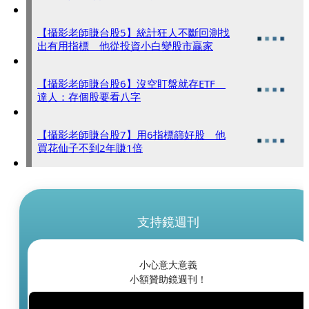
【攝影老師賺台股5】統計狂人不斷回測找
出有用指標 他從投資小白變股市贏家
【攝影老師賺台股6】沒空盯盤就存ETF
達人：存個股要看八字
【攝影老師賺台股7】用6指標篩好股 他
買花仙子不到2年賺1倍
支持鏡週刊
小心意大意義
小額贊助鏡週刊！