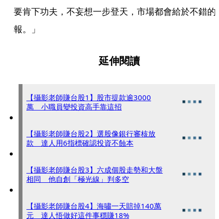
要肯下功夫，不妄想一步登天，市場都會給於不錯的
報。」
延伸閱讀
【攝影老師賺台股1】股市提款逾3000
萬 小職員變投資高手靠這招
【攝影老師賺台股2】選股像銀行審核放
款 達人用6指標確認投資不蝕本
【攝影老師賺台股3】六成個股走勢和大盤
相同 他自創「極光線」判多空
【攝影老師賺台股4】海嘯一天賠掉140萬
元 達人悟做好這件事穩賺18%