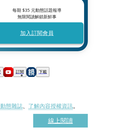
每期 $
35
元動態話題報導
無限閱讀解鎖新鮮事
加入訂閱會員
蹤
訂閱
下載
刊動態雜誌
、
了解內容授權資訊
。
線上閱讀