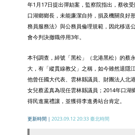
年1月17日提出彈劾案，監察院指出，蔡收
口湖鄉鄉長，未能廉潔自持，損及機關良好
務員服務法》與公務員倫理規範，因此移送
會今判決撤職停用3年。
本刊調查，綽號「黑松」（北港黑松）的蔡
大，有「縱貫線教父」之稱，如今雖然退隱
他曾任國大代表、雲林縣議員、財團法人北
女兒蔡孟真為現任雲林縣議員；2014年口
得民進黨禮讓，並獲得李進勇站台肯定。
更新時間｜
2023.09.12 20:33
臺北時間