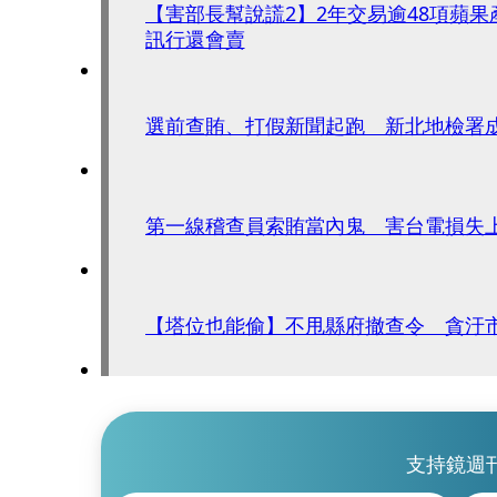
【害部長幫說謊2】2年交易逾48項蘋
訊行還會賣
選前查賄、打假新聞起跑 新北地檢署
第一線稽查員索賄當內鬼 害台電損失
【塔位也能偷】不甩縣府撤查令 貪汙
支持鏡週