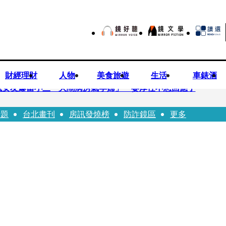
財經理財
人物
美食旅遊
生活
車錶酒
歲女友爆當小三「大鬧病房氣孕婦」 姜厚任不忍回應了
話題
台北畫刊
房訊發燒榜
防詐鏡區
更多
兒媳譚以欣：若愛只在完全順從才給予，就不是無條件的愛
照顧」 兒曬溫馨背影感慨：不計前嫌的真愛