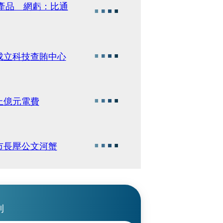
果產品 網虧：比通
成立科技查賄中心
上億元電費
市長壓公文河蟹
刊