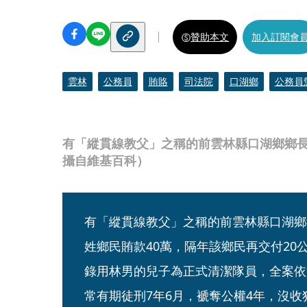
贊助本文
加入訂閱會
雲林
公務員
賄賂
司法院
口湖鄉
公務員
有「縱貫線教父」之稱的前雲林縣口湖鄉鄉
攝自維基百科）
有「縱貫線教父」之稱的前雲林縣口湖鄉
姓鄉民賄款40萬，隔年該鄉民再交付20
錄用林男的兒子為正式清潔隊員，全案依
常有期徒刑7年6月，褫奪公權4年，沒收犯