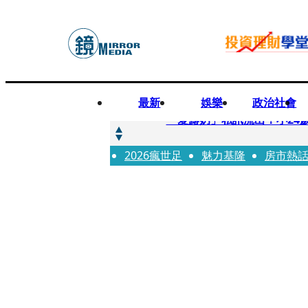
最新
娛樂
政治社會
快訊
「愛露奶」私訊流出！小24
2026瘋世足
快訊
魅力基隆
房市熱
台玻夫人稱長子抑鬱輕生 
快訊
廖峻中風前妻「父親節餵飯