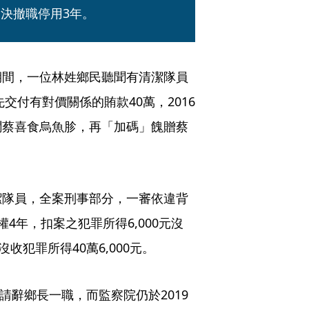
決撤職停用3年。
期間，一位林姓鄉民聽聞有清潔隊員
交付有對價關係的賄款40萬，2016
聞蔡喜食烏魚胗，再「加碼」餽贈蔡
潔隊員，全案刑事部分，一審依違背
4年，扣案之犯罪所得6,000元沒
犯罪所得40萬6,000元。 
請辭鄉長一職，而監察院仍於2019