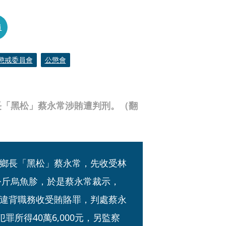
員
懲戒委員會
公懲會
長「黑松」蔡永常涉賄遭判刑。（翻
鄉長「黑松」蔡永常，先收受林
公斤烏魚胗，於是蔡永常裁示，
違背職務收受賄賂罪，判處蔡永
罪所得40萬6,000元，另監察