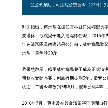
院提出彈劾，司法院公懲會今（27日）判
判決指出，蔡永常在擔任雲林縣口湖鄉鄉長
要退休，欲讓兒子進入清潔隊任職，2015年先
年在清潔隊員徵選結果公告前，林姓鄉民聽
永常「烏魚胗20斤」。
蔡果然裁示，錄用林姓鄉民兒子成為正式清
職務收受賄賂罪，判處有期徒刑5年，褫奪公權
收之，二審今年改判7年6月，褫奪公權4年，沒收
2016年7月，蔡永常在其貪瀆案審理期間自行