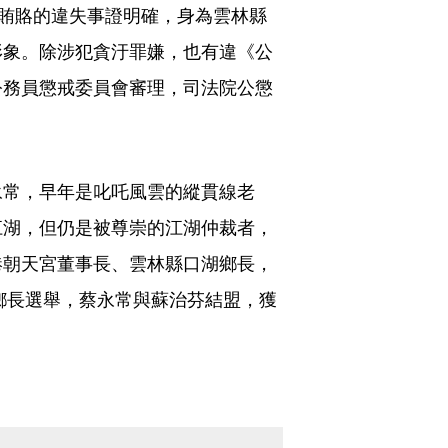
受賄賂的違失事證明確，身為雲林縣
形象。除涉犯貪汙罪嫌，也有違《公
公務員懲戒委員會審理，司法院公懲
永常，早年是叱吒風雲的縱貫線老
江湖，但仍是被尊崇的江湖仲裁者，
港朝天宮董事長、雲林縣口湖鄉長，
湖鄉長選舉，蔡永常與蘇治芬結盟，獲