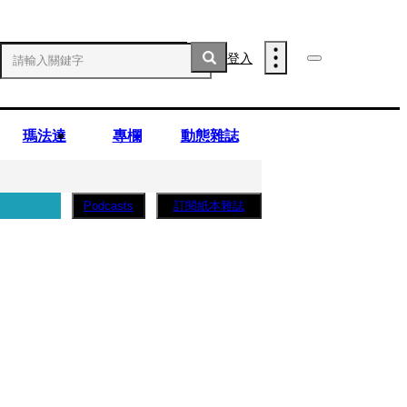
登入
瑪法達
專欄
動態雜誌
訂閱紙本雜誌
Podcasts