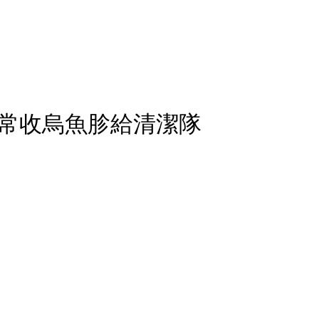
常收烏魚胗給清潔隊