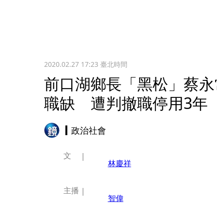
2020.02.27 17:23
臺北時間
前口湖鄉長「黑松」蔡永
職缺 遭判撤職停用3年
政治社會
文
林慶祥
主播
智偉