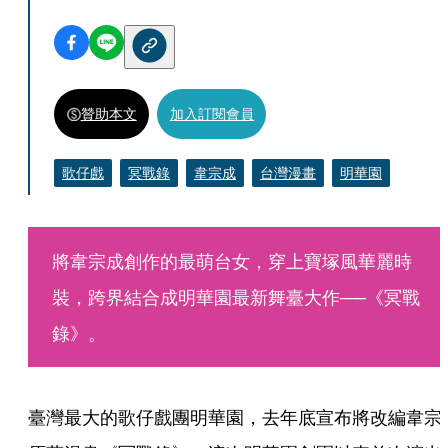
贊助本文
加入訂閱會員
歌仔戲
冥戰錄
韋宗成
台灣漫畫
明華園
將韋宗成創作的最萌台女，穿上寶塚風華麗時
裝，跨界結合成明華園最新舞臺大作──《冥戰
錄》。
臺灣最大的歌仔戲團明華園，去年底宣布將改編韋宗