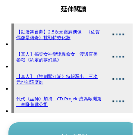
延伸閱讀
【動漫舞台劇】2.5次元喪屍偶像 《佐賀
偶像是傳奇》挑戰特效化妝
【真人】搞笑女神變詭異修女 渡邊直美
參戰《約定的夢幻島》
【真人】《神劍闖江湖》特報釋出 三次
元也能這麼帥
代代《巫師》加持 CD Projekt成為歐洲第
二會賺遊戲公司