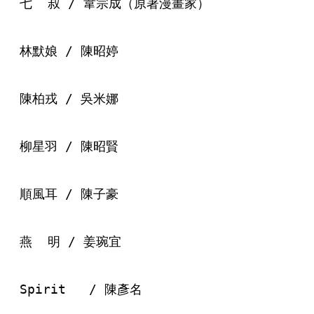
七  叔 / 韋宗成（原著漫畫家）
林默娘 / 陳昭婷
陳柏戎 / 吳米娜
柳星羽 / 陳昭賢
順風耳 / 陳子豪
燕  明 / 姜琬宜
Spirit   / 陳彥名