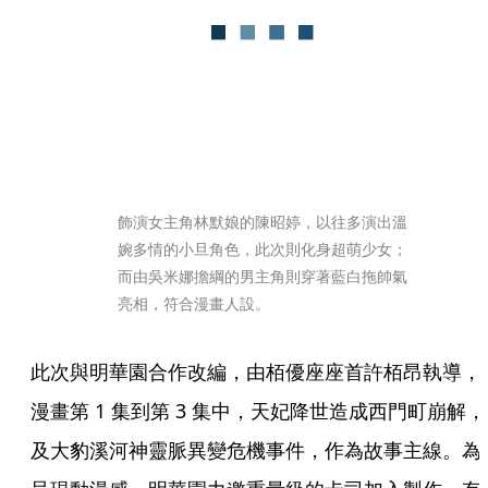
飾演女主角林默娘的陳昭婷，以往多演出溫
婉多情的小旦角色，此次則化身超萌少女；
而由吳米娜擔綱的男主角則穿著藍白拖帥氣
亮相，符合漫畫人設。
此次與明華園合作改編，由栢優座座首許栢昂執導，
漫畫第 1 集到第 3 集中，天妃降世造成西門町崩解，
及大豹溪河神靈脈異變危機事件，作為故事主線。為