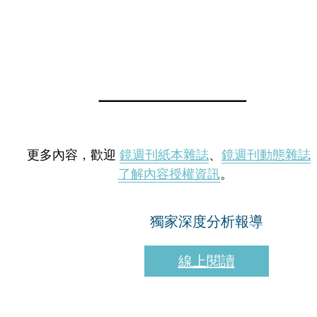
更多內容，歡迎
鏡週刊紙本雜誌
、
鏡週刊動態雜誌
了解內容授權資訊
。
獨家深度分析報導
線上閱讀