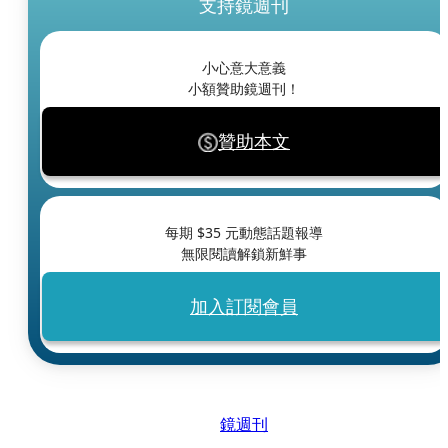
支持鏡週刊
小心意大意義
小額贊助鏡週刊！
贊助本文
每期 $
35
元動態話題報導
無限閱讀解鎖新鮮事
加入訂閱會員
鏡週刊