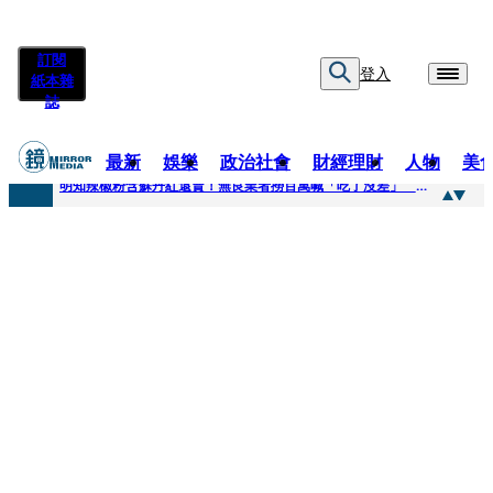
訂閱
登入
紙本雜
誌
最新
娛樂
政治社會
財經理財
人物
美
快訊
明知辣椒粉含蘇丹紅還賣！無良業者撈百萬喊「吃了沒差」 法官打臉判6月不准緩刑
快訊
「無可替代的夥伴離開了我」…張韶涵細數10年時光 悲慟告別：無法相信真的發生了
快訊
又見醫療暴力！耕莘醫院病患失控毆人 院方揭他早是「黑名單」堅決提告