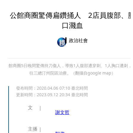
公館商圈驚傳扁鑽捅人 2店員腹部、
口濺血
政治社會
館商圈5日晚間驚傳持刀傷人，導致1人腹部遭穿刺、1人胸口遭刺，
往三總汀州院區治療。（翻攝自google map）
發布時間：
2020.04.06 07:10
臺北時間
更新時間：
2023.09.12 20:34
臺北時間
文
謝文哲
主播