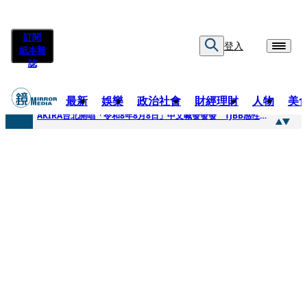
訂閱
登入
紙本雜
誌
最新
娛樂
政治社會
財經理財
人物
美
快訊
AKIRA台北開唱「令和8年8月8日」中文喊發發發 TJBB感性喊「謝謝AKIRA桑」
快訊
台灣新冠期間沒疫苗可打？ 律師列3款嗆：陳時中唯一擋的叫科興
快訊
沉寂12年…鐵肺歌后遇人生低谷 「遭親弟賞巴掌、父親出軌自己閨密」辛酸人生曝光