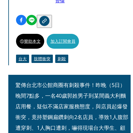
智偉
贊助本文
加入訂閱會員
台大
肢體衝突
刺殺
驚傳台北市公館商圈有刺殺事件！昨晚（5日）
晚間7點多，一名40歲郭姓男子到某間義大利麵
店用餐，疑似不滿店家服務態度，與店員起爆發
衝突，竟持塑鋼扁鑽刺向2名店員，導致1人腹部
遭穿刺、1人胸口遭刺，嚇得現場台大學生、顧