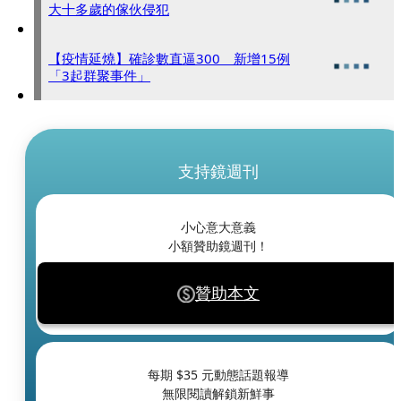
大十多歲的傢伙侵犯
【疫情延燒】確診數直逼300 新增15例
「3起群聚事件」
支持鏡週刊
小心意大意義
小額贊助鏡週刊！
贊助本文
每期 $
35
元動態話題報導
無限閱讀解鎖新鮮事