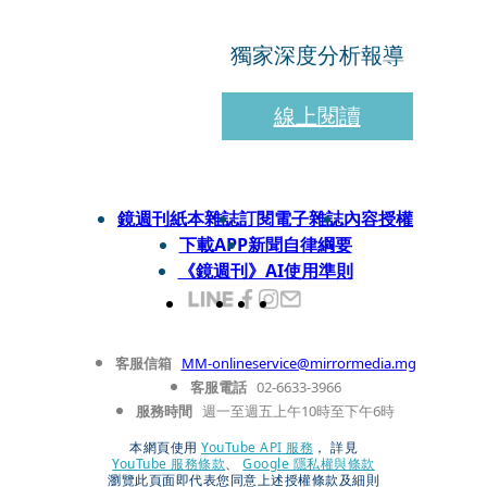
獨家深度分析報導
線上閱讀
鏡週刊紙本雜誌
訂閱電子雜誌
內容授權
下載APP
新聞自律綱要
《鏡週刊》AI使用準則
客服信箱
MM-onlineservice@mirrormedia.mg
客服電話
02-6633-3966
服務時間
週一至週五上午10時至下午6時
本網頁使用
YouTube API 服務
， 詳見
YouTube 服務條款
、
Google 隱私權與條款
瀏覽此頁面即代表您同意上述授權條款及細則