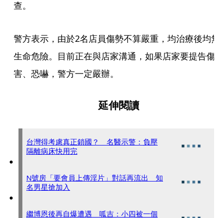
查。
警方表示，由於2名店員傷勢不算嚴重，均治療後均
生命危險。目前正在與店家溝通，如果店家要提告傷
害、恐嚇，警方一定嚴辦。
延伸閱讀
台灣得考慮真正鎖國？ 名醫示警：負壓
隔離病床快用完
N號房「要會員上傳淫片」對話再流出 知
名男星搶加入
繼博恩後再自爆遭遇 呱吉：小四被一個