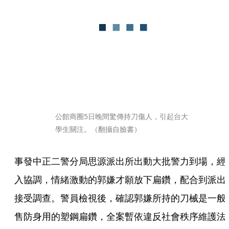
公館商圈5日晚間驚傳持刀傷人，引起台大
學生關注。（翻攝自臉書）
事發中正二警分局思源派出所出動大批警力到場，經
入協調，情緒激動的郭嫌才願放下扁鑽，配合到派出
接受調查。警員檢視後，確認郭嫌所持的刀械是一般
售防身用的塑鋼扁鑽，全案暫依違反社會秩序維護法