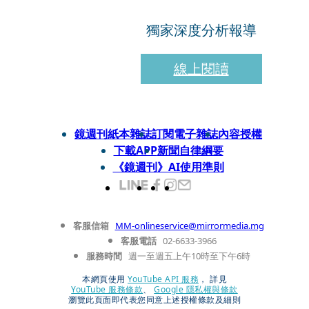
獨家深度分析報導
線上閱讀
鏡週刊紙本雜誌
訂閱電子雜誌
內容授權
下載APP
新聞自律綱要
《鏡週刊》AI使用準則
客服信箱
MM-onlineservice@mirrormedia.mg
客服電話
02-6633-3966
服務時間
週一至週五上午10時至下午6時
本網頁使用
YouTube API 服務
， 詳見
YouTube 服務條款
、
Google 隱私權與條款
瀏覽此頁面即代表您同意上述授權條款及細則