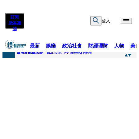
訂閱
登入
紙本雜
誌
最新
娛樂
政治社會
財經理財
人物
美
快訊
白海豚颱風來襲 台北市水門今18時執行拖吊
快訊
AKIRA台北唱到一半突收兒子告白「爸爸I LOVE YOU」 驚喜林志玲同步曝光父親節「披薩蛋糕」
快訊
獨家／TWICE Mina一進華山「天空秒變臉」！ONCE狂風暴雨死守 畫面曝光2.5萬人笑翻