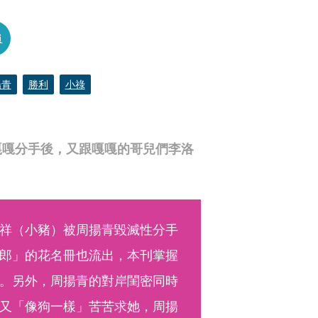
員
揚青
勝利
小祿
嘎嘎分手後，又跟嘎嘎的哥兒們李洛
祥（小豬）被周揚青毀滅性分手
郎」的花名冊也流出，本刊掌握
。另外，周揚青的對岸閨密同時
又「像狗一樣」苦苦求她，周揚