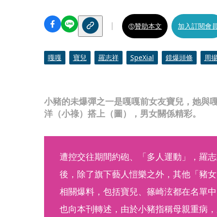
贊助本文
加入訂閱會
嘎嘎
寶兒
羅志祥
SpeXial
鏡爆頭條
周
小豬的未爆彈之一是嘎嘎前女友寶兒，她與
洋（小祿）搭上（圖），男女關係精彩。
遭控交往期間約砲、「多人運動」，羅志
後，除了旗下藝人愷樂之外，其他「豬女
相關爆料，包括寶兒、篠崎泫都在名單中
也向本刊轉述，由於小豬指稱母親重病，