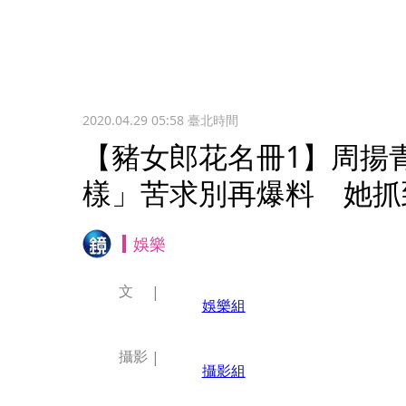
2020.04.29 05:58
臺北時間
【豬女郎花名冊1】周揚
樣」苦求別再爆料 她抓
娛樂
文
娛樂組
攝影
攝影組