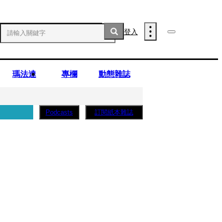
登入
瑪法達
專欄
動態雜誌
訂閱紙本雜誌
Podcasts