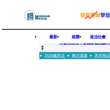
最新
娛樂
政治社會
快訊
川普又出招！多晶矽產品課15
2026瘋世足
快訊
魅力基隆
房市熱
超速肇事停工一年首度受訪
快訊
真相一把抓／蕭敬騰 A-Li