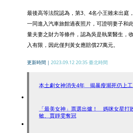
最後高等法院認為，第3、4名小王雖未出庭
一同進入汽車旅館過夜照片，可證明妻子和此
量夫妻之財力等條件，認為吳是執業醫生，
入有限，因此僅判黃女應賠償27萬元。
更新時間｜
2023.09.12 20:35
臺北時間
本土劇女神消失4年 揭暴瘦瀕死仍上工
「最美女神」票選出爐！ 媽咪女星打
敏、賈靜雯奪冠