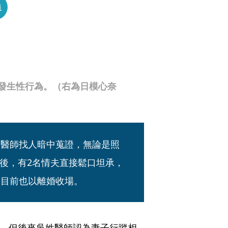
員
發生性行為。（右為日模心奈
，醫師找人暗中蒐證，無論是照
後，有2名情夫直接鬆口坦承，
，目前也以離婚收場。
婚，但後來吳姓醫師認為妻子行蹤相