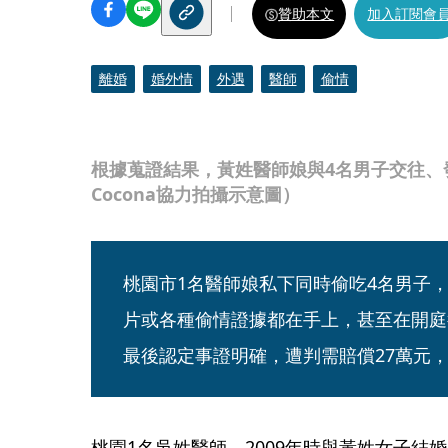
贊助本文
加入訂閱會
離婚
婚外情
外遇
醫師
偷情
根據蒐證結果，黃姓醫師娘與4名男子交往、
Cocona協力拍攝示意圖）
桃園市1名醫師娘私下同時偷吃4名男子
片或各種偷情證據都在手上，甚至在開庭
最後認定事證明確，遭判需賠償27萬元
桃園1名吳姓醫師，2009年時與黃姓女子結