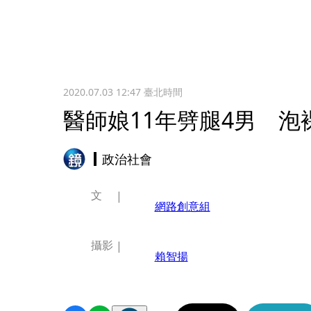
2020.07.03 12:47
臺北時間
醫師娘11年劈腿4男 
政治社會
文
網路創意組
攝影
賴智揚