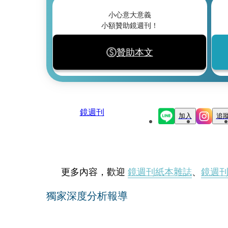
小心意大意義
小額贊助鏡週刊！
贊助本文
鏡週刊
加入
追
更多內容，歡迎
鏡週刊紙本雜誌
、
鏡週
獨家深度分析報導