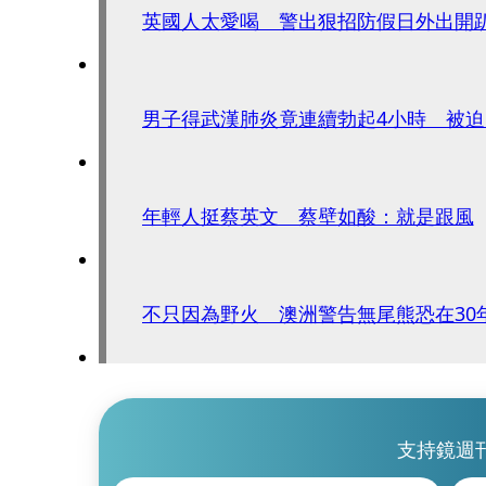
英國人太愛喝 警出狠招防假日外出開
男子得武漢肺炎竟連續勃起4小時 被
年輕人挺蔡英文 蔡壁如酸：就是跟風
不只因為野火 澳洲警告無尾熊恐在30
支持鏡週