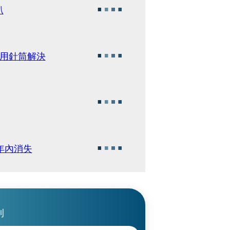
趴
迫用針筒解決
年內消失
刊