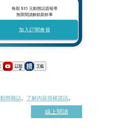
每期 $
35
元動態話題報導
無限閱讀解鎖新鮮事
加入訂閱會員
蹤
訂閱
下載
刊動態雜誌
、
了解內容授權資訊
。
線上閱讀