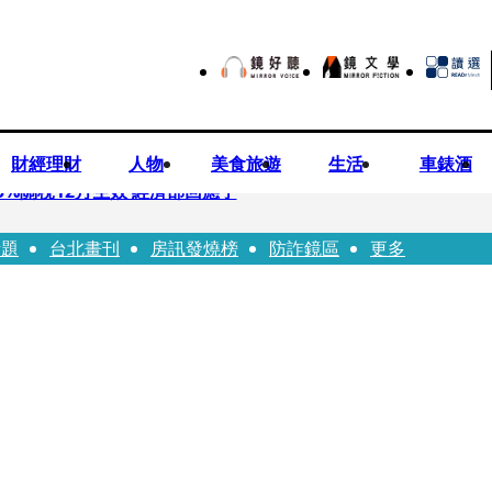
財經理財
人物
美食旅遊
生活
車錶酒
%關稅12月生效 經濟部回應了
話題
台北畫刊
房訊發燒榜
防詐鏡區
更多
 廣末涼子被次子點醒！哽咽吐露：不再偽裝完美
n同框有一腿 彭佳慧聞腋女青年