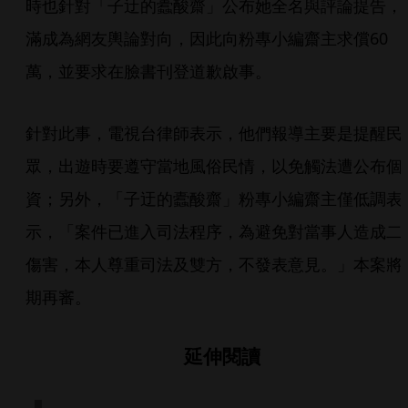
時也針對「子迂的蠹酸齋」公布她全名與評論提告，
滿成為網友輿論對向，因此向粉專小編齋主求償60
萬，並要求在臉書刊登道歉啟事。
針對此事，電視台律師表示，他們報導主要是提醒民
眾，出遊時要遵守當地風俗民情，以免觸法遭公布個
資；另外，「子迂的蠹酸齋」粉專小編齋主僅低調表
示，「案件已進入司法程序，為避免對當事人造成二
傷害，本人尊重司法及雙方，不發表意見。」本案將
期再審。
延伸閱讀