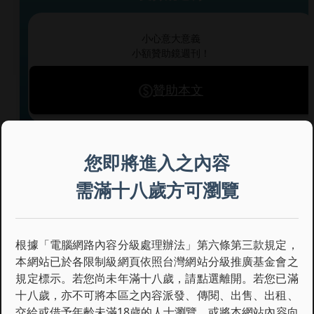
小心意大意義
小額贊助鏡週刊！
贊助本文
每期 $
35
元動態話題報導
您即將進入之內容
無限閱讀解鎖新鮮事
需滿十八歲方可瀏覽
加入訂閱會員
根據「電腦網路內容分級處理辦法」第六條第三款規定，
本網站已於各限制級網頁依照台灣網站分級推廣基金會之
規定標示。若您尚未年滿十八歲，請點選離開。若您已滿
鏡週刊
十八歲，亦不可將本區之內容派發、傳閱、出售、出租、
交給或借予年齡未滿18歲的人士瀏覽，或將本網站內容向