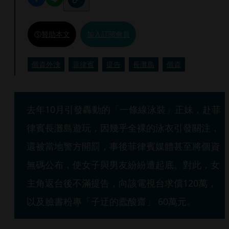
贊助本文
加入訂閱會員
個資外洩
菲律賓
提告
長灘島
個資
去年10月引發轟動的「一條線泳裝」正妹，赴菲
律賓長灘島遊玩，因幾乎全裸的泳衣引發關注，
還被當地警方開罰，事後菲律賓媒體甚至將個資
無碼公布，使女子與男友紛紛遭起底。對此，女
主角返台後不滿提告，向該電視台求償120萬，
以及臉書粉專「子迂的蠹酸齋」 60萬元。