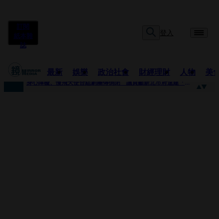
訂閱
登入
紙本雜
誌
最新
娛樂
政治社會
財經理財
人物
美
快訊
身心障礙、慢飛天使合組劇團傳倒閉 議員籲新北市府速建「文化藝術急難協助專案」
快訊
兆基風暴延燒／三百人擬提國賠？金額達14億 自救會提三大訴求
快訊
擊敗金像影帝梁家輝 易烊千璽《小小的我》再稱帝 25歲集齊金雞百花雙料紀錄