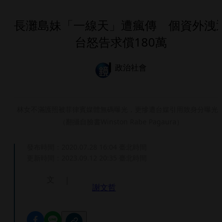
長灘島妹「一線天」遭瘋傳 個資外洩
台怒告求償180萬
政治社會
林女不滿護照被菲律賓媒體無碼曝光，更慘遭台媒引用致身分曝光
（翻攝自臉書Winston Rabe Pagaura）
發布時間：
2020.07.28 16:04
臺北時間
更新時間：
2023.09.12 20:35
臺北時間
文
謝文哲