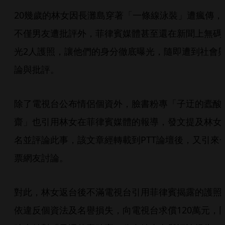
20幾歲的林女因長灘島穿著「一條線泳裝」遭瘋傳，
不僅男友遭批評外，菲律賓媒體甚至還在新聞上無碼
光2人護照，讓他們的身分徹底曝光，隨即遭到社會
論與批評。
除了電視台公布情侶個資外，臉書粉專「子迂的蠹酸
齋」也引用林女在菲律賓媒體的報導，發文提及林女
名並評論此事，該文章經轉載到PTT論壇後，又引來
票網友討論。
對此，林女返台後不滿電視台引用菲律賓揭露的護照
依違反個資法及名譽損失，向電視台求償120萬元，