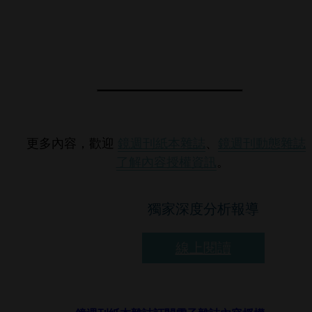
更多內容，歡迎
鏡週刊紙本雜誌
、
鏡週刊動態雜誌
了解內容授權資訊
。
獨家深度分析報導
線上閱讀