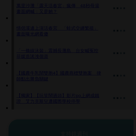
萬里沙灘「露天活春宮」瘋傳 48秒母湯
畫面網喊：又是她？
情侶溪邊上演活春宮 「蛙式交纏繁殖」
畫面曝光網看傻
「一條線泳裝」震撼長灘島 台女喊冤控
菲媒造謠洩個資
【國農牛乳鬧雙胞4】國農商標雙胞案 律
師點出勝負關鍵
【獨家】【玩笑鬧過頭】影片po上網成鐵
證 艾力克斯兒遭國際學校停學
支持鏡週刊