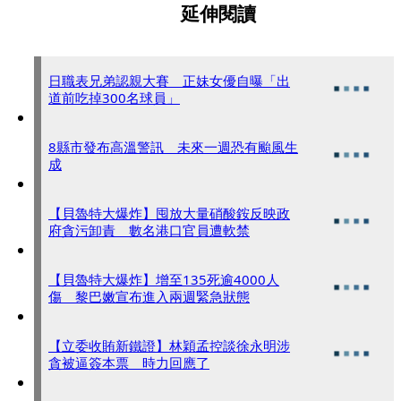
延伸閱讀
日職表兄弟認親大賽 正妹女優自曝「出
道前吃掉300名球員」
8縣市發布高溫警訊 未來一週恐有颱風生
成
【貝魯特大爆炸】囤放大量硝酸銨反映政
府貪污卸責 數名港口官員遭軟禁
【貝魯特大爆炸】增至135死逾4000人
傷 黎巴嫩宣布進入兩週緊急狀態
【立委收賄新鐵證】林穎孟控談徐永明涉
貪被逼簽本票 時力回應了