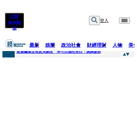
訂閱
登入
紙本雜
誌
最新
娛樂
政治社會
財經理財
人物
美
快訊
凌晨曬懷念照惹哭網友 米可白感性告白：媽媽愛妳
快訊
酸民質疑民進黨「是不是有她裸照？」 黃智賢3點回嗆獲網友讚爆
快訊
姜厚任「老牛找到嫩草」再談小24歲女友 揭七世情緣駁拐坑、暈船破財