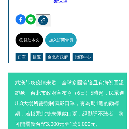
鄒保祥
贊助本文
加入訂閱會員
口罩
捷運
台北市政府
指揮中心
武漢肺炎疫情未歇，全球多國淪陷且有病例回溫
跡象，台北市政府宣布今（6日）5時起，民眾進
出8大場所需強制佩戴口罩，有為期1週的勸導
期，若搭乘北捷未佩戴口罩，經勸導不聽者，將
可開罰新台幣3,000元至1萬5,000元。