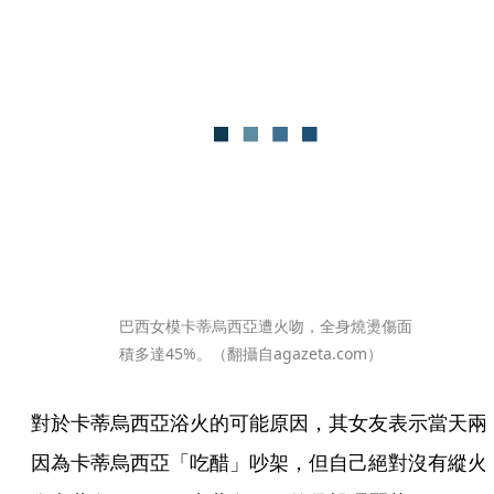
巴西女模卡蒂烏西亞遭火吻，全身燒燙傷面
積多達45%。（翻攝自agazeta.com）
對於卡蒂烏西亞浴火的可能原因，其女友表示當天兩
因為卡蒂烏西亞「吃醋」吵架，但自己絕對沒有縱火