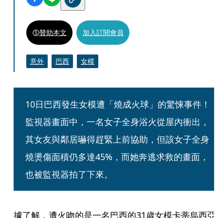
贊助本文
加入訂閱會員
意外
巴西
女模
10日巴西發生女模遭「燒成火球」的驚悚事件！
監視器畫面中，一名女子全身浴火從屋內衝出，
其女友與鄰居嚇得趕緊上前協助，但該女子全身
燒燙傷面積仍多達45%，而她奔逃求救的畫面，
也被監視器拍了下來。
據了解，遭火吻的是一名巴西的31歲女模卡蒂烏西亞