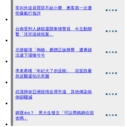
常叫外送員買菸不給小費 奧客第一次遭
拒爆氣打負評
台南受刑人越獄還開車撞警員 今主動聯
繫「洗完澡就投案」
北捷癡漢「掏槍」磨蹭正妹翹臀 遭勇婦
活逮下場慘兮兮
李來希嘆「年紀大了勿逞能」 浴室跌暈
急送醫還拍示意圖
武漢肺炎亞洲疫情反彈升溫 其他傳染病
例卻驟減
媽寶4ni？ 男大生發文「可以帶媽媽住宿
舍嗎」