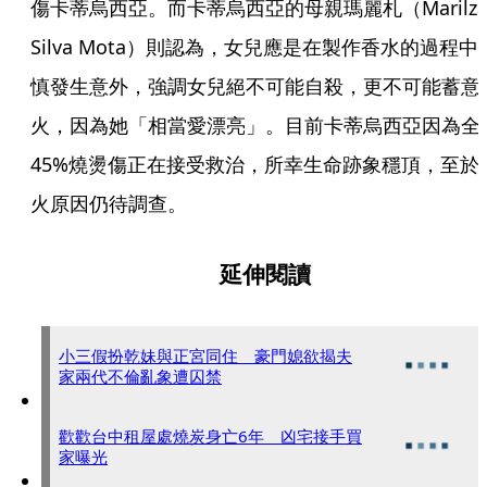
傷卡蒂烏西亞。而卡蒂烏西亞的母親瑪麗札（Marilza
Silva Mota）則認為，女兒應是在製作香水的過程中
慎發生意外，強調女兒絕不可能自殺，更不可能蓄意
火，因為她「相當愛漂亮」。目前卡蒂烏西亞因為全
45%燒燙傷正在接受救治，所幸生命跡象穩頂，至於
火原因仍待調查。
延伸閱讀
小三假扮乾妹與正宮同住 豪門媳欲揭夫
家兩代不倫亂象遭囚禁
歡歡台中租屋處燒炭身亡6年 凶宅接手買
家曝光