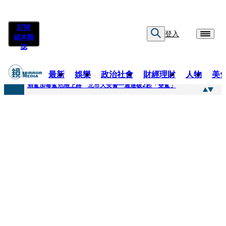
訂閱
登入
紙本雜
誌
最新
娛樂
政治社會
財經理財
人物
美
快訊
酒駕加毒駕危險上路 北市大安警一週連破2起「雙駕」
快訊
Ozone黃文廷、FEniX夏浦洋組「神隊友」 邱以太、林亭莉熱血狂奔殺青淚崩
快訊
AKIRA台北唱到一半突收兒子告白「爸爸I LOVE YOU」 驚喜林志玲同步曝光父親節「披薩蛋糕」