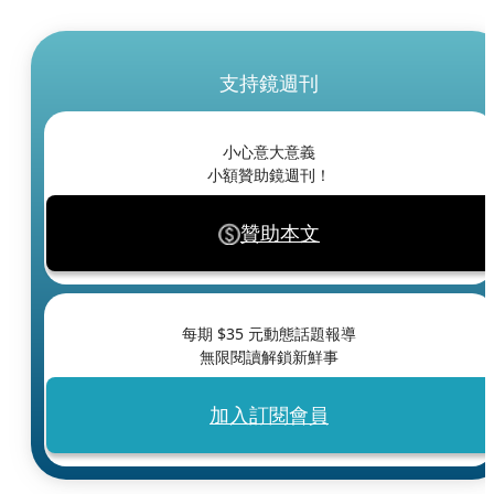
支持鏡週刊
小心意大意義
小額贊助鏡週刊！
贊助本文
每期 $
35
元動態話題報導
無限閱讀解鎖新鮮事
加入訂閱會員