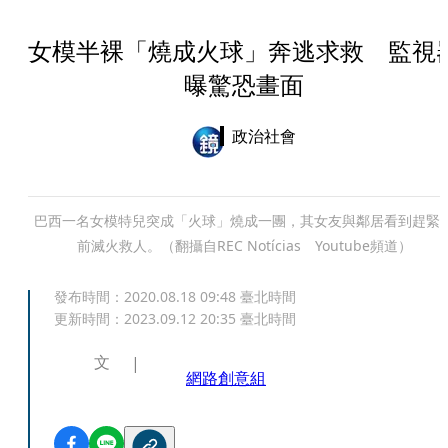
女模半裸「燒成火球」奔逃求救 監視
曝驚恐畫面
政治社會
巴西一名女模特兒突成「火球」燒成一團，其女友與鄰居看到趕緊
前滅火救人。（翻攝自REC Notícias Youtube頻道）
發布時間：
2020.08.18 09:48
臺北時間
更新時間：
2023.09.12 20:35
臺北時間
文
網路創意組