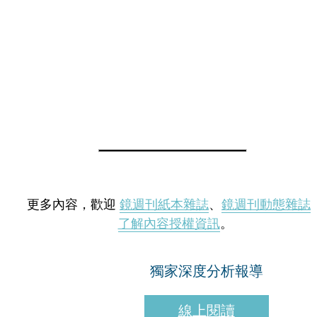
更多內容，歡迎
鏡週刊紙本雜誌
、
鏡週刊動態雜誌
了解內容授權資訊
。
獨家深度分析報導
線上閱讀