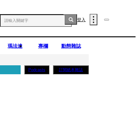
登入
瑪法達
專欄
動態雜誌
訂閱紙本雜誌
Podcasts