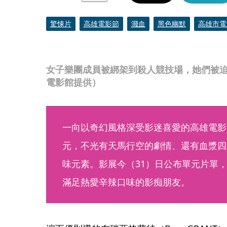
驚悚片
高雄電影節
濺血
黑色幽默
高雄市電
女子樂團成員被綁架到殺人競技場，她們被
電影館提供）
一向以奇幻風格深受影迷喜愛的高雄電影
元，不光有天馬行空的劇情、還有血漿四
味元素。影展今（31）日公布單元片單
滿足熱愛辛辣口味的影痴朋友。