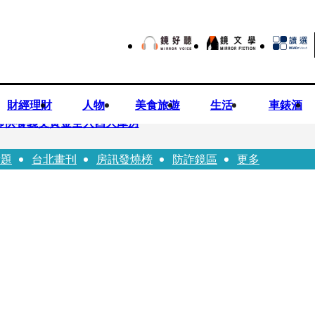
財經理財
人物
美食旅遊
生活
車錶酒
師供養義父黃金全入四大庫房
話題
台北畫刊
房訊發燒榜
防詐鏡區
更多
視預算」 盼在野三思：改凍結處理受質疑項目
先鬼》回桃影娘家 《長安的荔枝》桃影加映一票難求