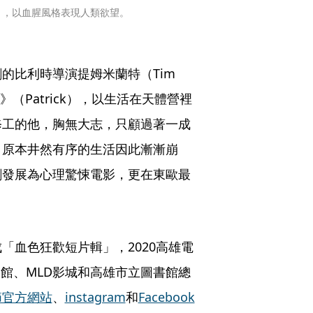
》，以血腥風格表現人類欲望。
比利時導演提姆米蘭特（Tim 
》（Patrick），以生活在天體營裡
修工的他，胸無大志，只顧過著一成
，原本井然有序的生活因此漸漸崩
劇發展為心理驚悚電影，更在東歐最
。
「血色狂歡短片輯」，2020高雄電
影館、MLD影城和高雄市立圖書館總
節官方網站
、
instagram
和
Facebook