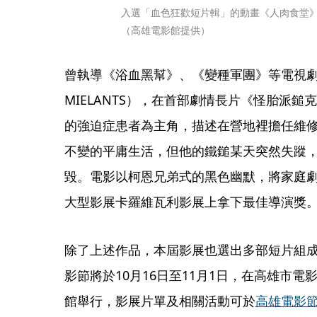
入選「血色狂歡短片輯」的動畫《人肉食堂
（高雄電影館提供）
曾執導《浴血黑幫》、《變種軍團》等電視劇的
MIELANTS），在首部劇情長片《怪胎派鎚克
的強迫症患者為主角，描述在營地裡擔任維
不變的平庸生活，但他的鐵鎚某天突然失蹤
毀。電影以柯恩兄弟式的黑色幽默，將家庭
大型影展卡羅維瓦利影展上拿下最佳導演獎
除了上述作品，本屆影展也選出多部短片組成
影節將於10月16日至11月1日，在高雄市電
館舉行，影展片單及相關活動可於
高雄電影