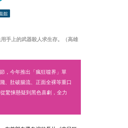
影館
迫用手上的武器殺人求生存。（高雄
節，今年推出「瘋狂噬界」單
濺、肚破腸流、正面全裸等重口
，從驚悚懸疑到黑色喜劇，全力