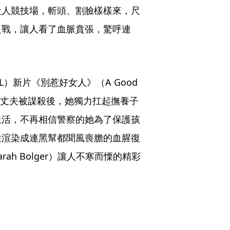
殺人競技場，斬頭、割臉樣樣來，尺
之戰，讓人看了血脈賁張，驚呼連
L）新片《別惹好女人》（A Good 
主角莎拉的丈夫被謀殺後，她獨力扛起撫養子
生活，不再相信警察的她為了保護孩
性渲染成連黑幫都聞風喪膽的血腥復
h Bolger）讓人不寒而慄的精彩