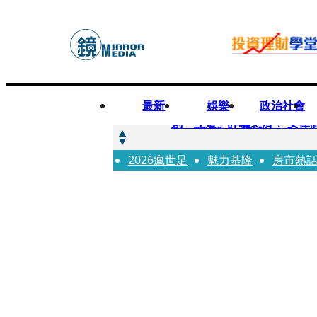
最新
娛樂
政治社會
快訊
創「互道」詐騙慈濟！ 女律
2026瘋世足
快訊
魅力基隆
房市熱
前時力黨魁表態「反對刪公
快訊
六強片齊聚桃影 小薰《祖