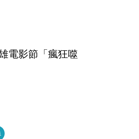
雄電影節「瘋狂噬
員