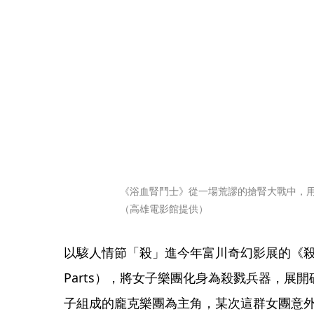
《浴血腎鬥士》從一場荒謬的搶腎大戰中，
（高雄電影館提供）
以駭人情節「殺」進今年富川奇幻影展的《殺戮
Parts），將女子樂團化身為殺戮兵器，展
子組成的龐克樂團為主角，某次這群女團意