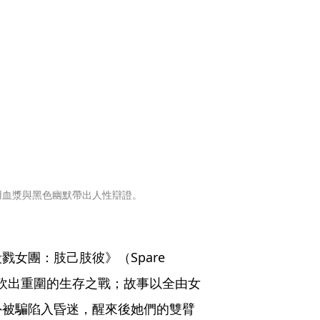
用血漿與黑色幽默帶出人性辯證。
女團：肢己肢彼》（Spare 
開砍出重圍的生存之戰；故事以全由女
外被騙陷入昏迷，醒來後她們的雙臂