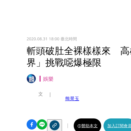
2020.08.31 18:00
臺北時間
斬頭破肚全裸樣樣來 高
界」挑戰噁爆極限
娛樂
文
熊景玉
贊助本文
加入訂閱會