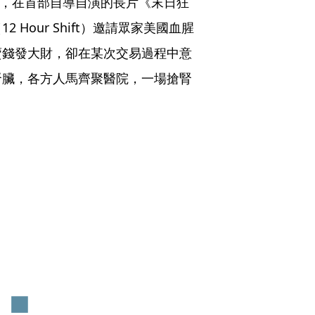
T），在首部自導自演的長片《末日狂
Hour Shift）邀請眾家美國血腥
賣錢發大財，卻在某次交易過程中意
腎臟，各方人馬齊聚醫院，一場搶腎