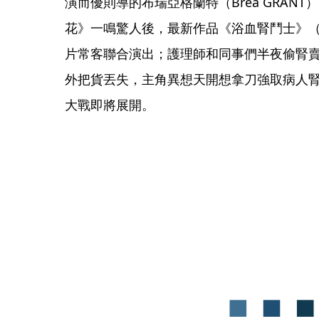
演而優則導的布瑞亞格蘭特（Brea GRAN
花》一鳴驚人後，最新作品《浴血腎鬥士》（12 
片常客聯合演出；護理師和同事們半夜偷腎
外把貨丟失，主角異想天開想拿刀強取病人
大戰即將展開。