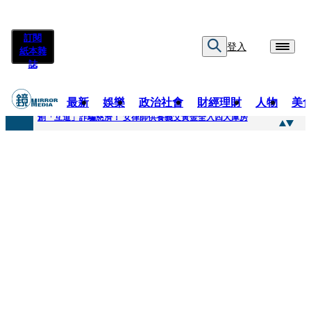
訂閱
登入
紙本雜
誌
最新
娛樂
政治社會
財經理財
人物
美
快訊
創「互道」詐騙慈濟！ 女律師供養義父黃金全入四大庫房
快訊
前時力黨魁表態「反對刪公視預算」 盼在野三思：改凍結處理受質疑項目
快訊
六強片齊聚桃影 小薰《祖先鬼》回桃影娘家 《長安的荔枝》桃影加映一票難求