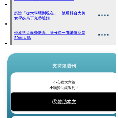
怒譙「從大學壞到現在」 她爆料台大美
女學姊為丁允恭離婚
他刷抖音爽娶嫩妻 身分證一看嚇傻竟是
50歲大媽
支持鏡週刊
小心意大意義
小額贊助鏡週刊！
贊助本文