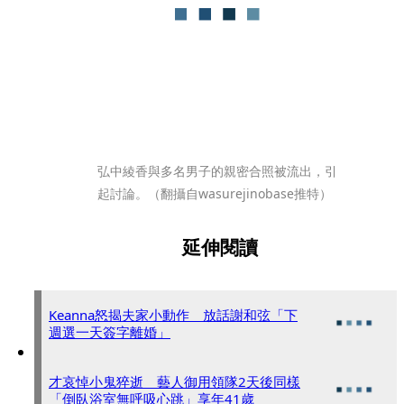
弘中綾香與多名男子的親密合照被流出，引
起討論。（翻攝自wasurejinobase推特）
延伸閱讀
Keanna怒揭夫家小動作 放話謝和弦「下
週選一天簽字離婚」
才哀悼小鬼猝逝 藝人御用領隊2天後同樣
「倒臥浴室無呼吸心跳」享年41歲