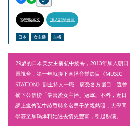
贊助本文
加入訂閱會員
日本
女主播
主播
29歲的日本美女主播弘中綾香，2013年加入朝日
電視台，第一年就接下直播音樂節目《
MUSIC 
STATION
》副主持人一職，廣受各方矚目，還曾
摘下公信榜「最喜愛女主播」冠軍。不料，近日
網上瘋傳弘中綾香與多名男子的親熱照，大學同
學甚至加碼爆料她過去情史豐富，引起熱議。