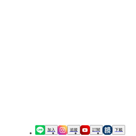
加入
追蹤
訂閱
下載