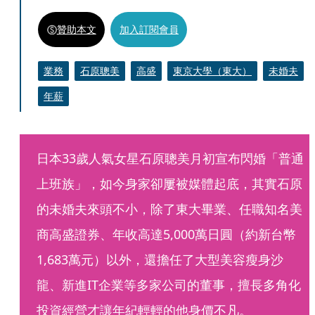
贊助本文
加入訂閱會員
業務
石原聰美
高盛
東京大學（東大）
未婚夫
年薪
日本33歲人氣女星石原聰美月初宣布閃婚「普通
上班族」，如今身家卻屢被媒體起底，其實石原
的未婚夫來頭不小，除了東大畢業、任職知名美
商高盛證券、年收高達5,000萬日圓（約新台幣
1,683萬元）以外，還擔任了大型美容瘦身沙
龍、新進IT企業等多家公司的董事，擅長多角化
投資經營才讓年紀輕輕的他身價不凡。