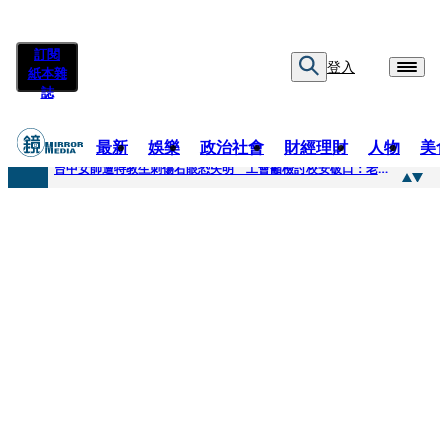
訂閱
登入
紙本雜
誌
最新
娛樂
政治社會
財經理財
人物
美
快訊
台中女師遭特教生刺傷右眼恐失明 工會籲檢討校安破口：老師不是肉身盾牌
快訊
新聞傳真／男同事追求不成跟騷偷拍 台中女師控校方霸凌成幫凶
快訊
財經時事／郭台銘首樁個人投資登創新板 永悅健康搶當亞洲AI健康第一股