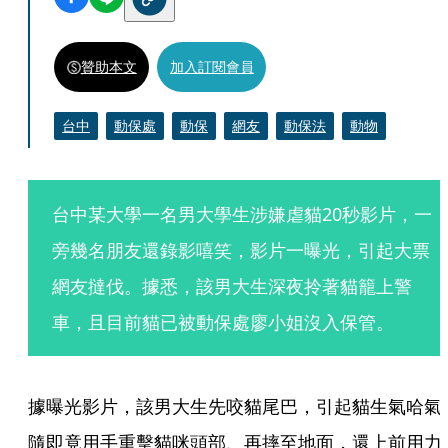
贊助本文
加入訂閱會員
台中
動保處
動保
網友
動保法
動物
台中某大學一名男大學生涉嫌虐貓20秒影片，一
旁幾名朋友還錄影嘻笑，影片一曝光，引起大票
網友撻伐。據悉，該男大生深夜拎著貓籠上警
車，且目前貓已被動保處廖小姐沒入保管。
據曝光影片，該男大生先咬貓尾巴，引起貓生氣哈氣
隨即竟用手重擊貓咪頭部、再摔至地面，還上前用力