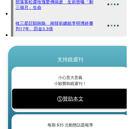
部落客松露玫瑰驚傳病逝 生前曾曝「剩
三個月」生命
收三星巨額賄賂 南韓前總統李明博終審
判17年、罰金3.3億
支持鏡週刊
小心意大意義
小額贊助鏡週刊！
贊助本文
每期 $
35
元動態話題報導