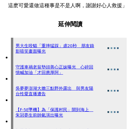
這麽可愛還做這種事是不是人啊，謝謝好心人救援」
延伸閱讀
男大生咬貓「重摔猛踩」虐20秒 朋友錄
影嘻笑畫面曝光
守護車禍老翁墊頭善心正妹曝光 心碎回
憶喊加油「才回應厚阿」
吳夢夢澎湖大膽三點野外露出 與男友陽
台性愛直播遭告
【F-5E墜機】為「保護村民」開到海上
朱冠甍生前帥氣演出曝光