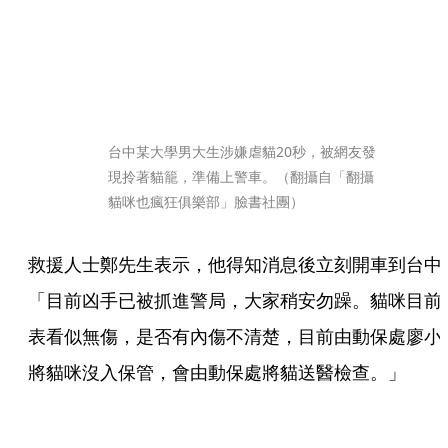
台中某大學男大生涉嫌虐貓20秒，被網友發
現拎著貓籠，準備上警車。（翻攝自「翻攝
貓咪也瘋狂俱樂部」臉書社團）
救援人士鄭先生表示，他得知消息後立刻開車到台中
「目前凶手已被抓進警局，大家稍安勿躁。貓咪目前
表看似無傷，是否有內傷不清楚，目前由動保處廖小
將貓咪沒入保管，會由動保處將貓送醫檢查。」