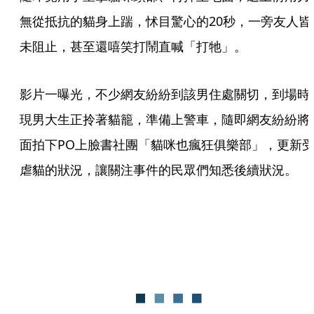
無從抵抗的貓身上踹，怵目驚心的20秒，一旁友人皆
未阻止，甚至還嘻笑打鬧直喊「打牠」。
影片一曝光，不少網友紛紛到該男住處關切，到場時
現男大生正拎著貓籠，準備上警車，隨即網友紛紛將
面拍下PO上臉書社團「貓咪也瘋狂俱樂部」，更新
虐貓的狀況，讓關注事件的民眾們知悉後續狀況。