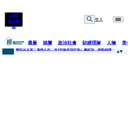
訂閱
登入
紙本雜
誌
最新
娛樂
政治社會
財經理財
人物
美
快訊
偷吃女主管！電商人夫「背SM道具包外宿」遭抓包 原配崩潰求償100萬：從未用過此類
快訊
狂曬柯文哲電子手環形象照 陳佩琪嗨喊太帥「每張都好看」：清清白白
快訊
人心惶惶 ！公所封橋罕請包公「夜斷陰府」幫亡魂伸冤 鹿谷小半天「今年接連3起墜橋」