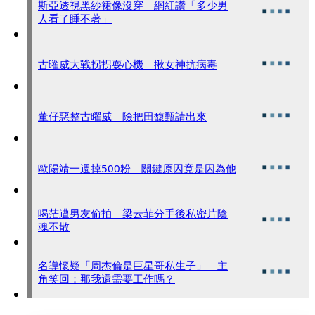
斯亞透視黑紗裙像沒穿 網紅讚「多少男
人看了睡不著」
古曜威大戰拐拐耍心機 揪女神抗病毒
董仔惡整古曜威 險把田馥甄請出來
歐陽靖一週掉500粉 關鍵原因竟是因為他
喝茫遭男友偷拍 梁云菲分手後私密片陰
魂不散
名導懷疑「周杰倫是巨星哥私生子」 主
角笑回：那我還需要工作嗎？