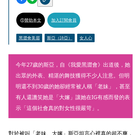
贊助本文
加入訂閱會員
黑澀會美眉
斯亞（詩亞）
女人心
今年27歲的斯亞，自《我愛黑澀會》出道後，她
出眾的外表、精湛的舞技獲得不少人注意。但明
明還不到30歲的她卻經常被人稱「老妹」，甚至
有人還譏笑她是「大嬸」讓她在IG有感而發的表
示「這個社會真的對女性很嚴苛」。
對於被叫「老妹、大嬸」斯亞坦言心裡真的超不爽，