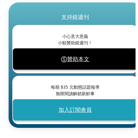
支持鏡週刊
小心意大意義
小額贊助鏡週刊！
贊助本文
每期 $
35
元動態話題報導
無限閱讀解鎖新鮮事
加入訂閱會員