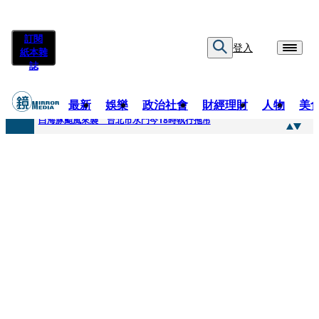
訂閱
登入
紙本雜
誌
最新
娛樂
政治社會
財經理財
人物
美
快訊
白海豚颱風來襲 台北市水門今18時執行拖吊
快訊
AKIRA台北唱到一半突收兒子告白「爸爸I LOVE YOU」 驚喜林志玲同步曝光父親節「披薩蛋糕」
快訊
獨家／TWICE Mina一進華山「天空秒變臉」！ONCE狂風暴雨死守 畫面曝光2.5萬人笑翻