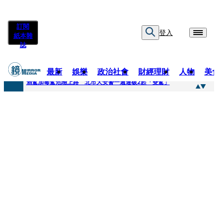
訂閱
登入
紙本雜
誌
最新
娛樂
政治社會
財經理財
人物
美
快訊
酒駕加毒駕危險上路 北市大安警一週連破2起「雙駕」
快訊
Ozone黃文廷、FEniX夏浦洋組「神隊友」 邱以太、林亭莉熱血狂奔殺青淚崩
快訊
AKIRA台北唱到一半突收兒子告白「爸爸I LOVE YOU」 驚喜林志玲同步曝光父親節「披薩蛋糕」