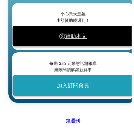
小心意大意義
小額贊助鏡週刊！
贊助本文
每期 $
35
元動態話題報導
無限閱讀解鎖新鮮事
加入訂閱會員
鏡週刊