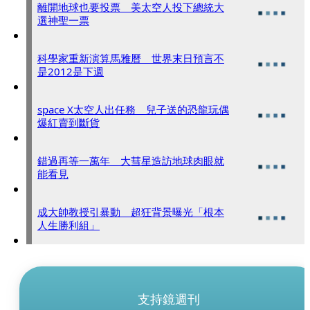
離開地球也要投票 美太空人投下總統大
選神聖一票
科學家重新演算馬雅曆 世界末日預言不
是2012是下週
space X太空人出任務 兒子送的恐龍玩偶
爆紅賣到斷貨
錯過再等一萬年 大彗星造訪地球肉眼就
能看見
成大帥教授引暴動 超狂背景曝光「根本
人生勝利組」
支持鏡週刊