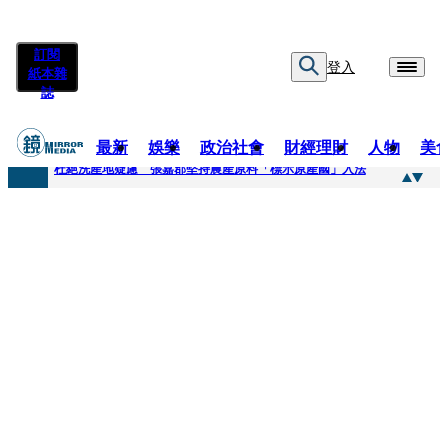
訂閱
登入
紙本雜
誌
最新
娛樂
政治社會
財經理財
人物
美
快訊
杜絕洗產地疑慮 張嘉郡堅持農產原料「標示原產國」入法
快訊
「簽名牆變戰場！」饒河夜市小吃店把簽名塗掉 沈伯洋：舉雙手贊成
快訊
一起往好命路出發1／占星第一品牌 唐綺陽1秒帶入星座世界