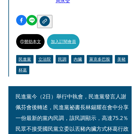
周永受
贊助本文
加入訂閱會員
民進黨
立法院
民調
內臟
萊克多巴胺
美豬
杯葛
民進黨今（2日）舉行中執會，民進黨發言人謝
佩芬會後轉述，民進黨祕書長林錫耀在會中分享
一份最新的黨內民調，該民調顯示，高達75.2％
民眾不接受國民黨立委以丟豬內臟方式杯葛行政