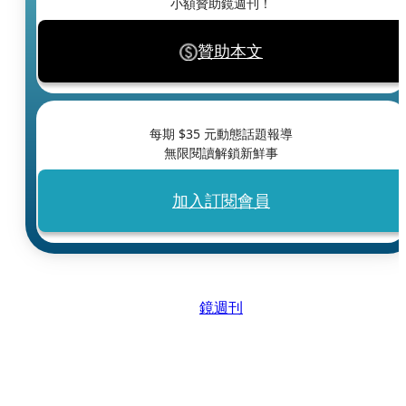
小額贊助鏡週刊！
贊助本文
每期 $
35
元動態話題報導
無限閱讀解鎖新鮮事
加入訂閱會員
鏡週刊