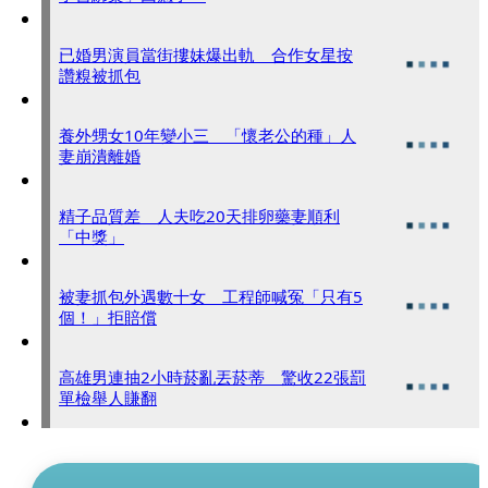
已婚男演員當街摟妹爆出軌 合作女星按
讚糗被抓包
養外甥女10年變小三 「懷老公的種」人
妻崩潰離婚
精子品質差 人夫吃20天排卵藥妻順利
「中獎」
被妻抓包外遇數十女 工程師喊冤「只有5
個！」拒賠償
高雄男連抽2小時菸亂丟菸蒂 驚收22張罰
單檢舉人賺翻