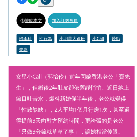
贊助本文
加入訂閱會員
婦產科
性行為
小明星大跟班
小Call
醫師
夫妻
女星小Call（郭怡伶）前年閃嫁香港老公「寶先
生」，但婚後2年肚皮卻依舊靜悄悄。近日她上
節目吐苦水，爆料新婚僅半年後，老公就變得
「性致缺缺」，2人平均1個月行房1次，甚至還
得提前3天向對方預約時間，更誇張的是老公
「只做3分鐘就草草了事」，讓她相當傻眼。 