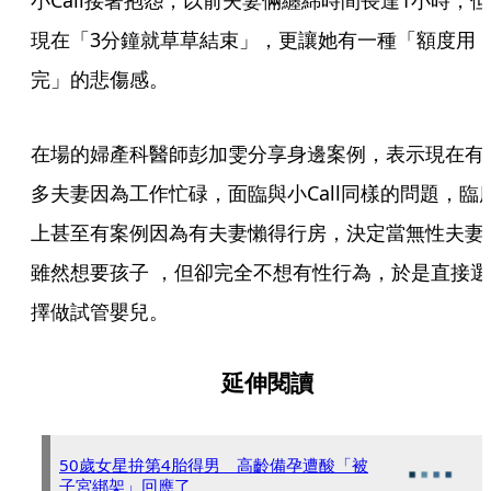
小Call接著抱怨，以前夫妻倆纏綿時間長達1小時，但
現在「3分鐘就草草結束」，更讓她有一種「額度用
完」的悲傷感。
在場的婦產科醫師彭加雯分享身邊案例，表示現在有
多夫妻因為工作忙碌，面臨與小Call同樣的問題，臨
上甚至有案例因為有夫妻懶得行房，決定當無性夫妻
雖然想要孩子 ，但卻完全不想有性行為，於是直接選
擇做試管嬰兒。
延伸閱讀
50歲女星拚第4胎得男 高齡備孕遭酸「被
子宮綁架」回應了