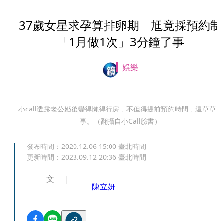
37歲女星求孕算排卵期 尪竟採預約
「1月做1次」3分鐘了事
娛樂
小call透露老公婚後變得懶得行房，不但得提前預約時間，還草草
事。（翻攝自小Call臉書）
發布時間：
2020.12.06 15:00
臺北時間
更新時間：
2023.09.12 20:36
臺北時間
文
陳立妍