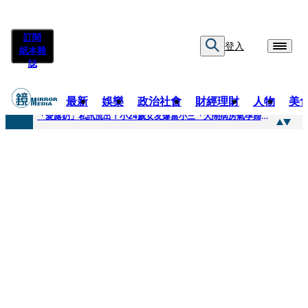
訂閱
登入
紙本雜
誌
最新
娛樂
政治社會
財經理財
人物
美
快訊
「愛露奶」私訊流出！小24歲女友爆當小三「大鬧病房氣孕婦」 姜厚任不忍回應了
快訊
台玻夫人稱長子抑鬱輕生 兒媳譚以欣：若愛只在完全順從才給予，就不是無條件的愛
快訊
廖峻中風前妻「父親節餵飯照顧」 兒曬溫馨背影感慨：不計前嫌的真愛