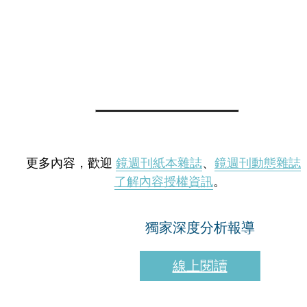
更多內容，歡迎
鏡週刊紙本雜誌
、
鏡週刊動態雜誌
了解內容授權資訊
。
獨家深度分析報導
線上閱讀