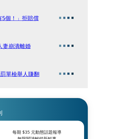
有5個！」拒賠償
人妻崩潰離婚
張罰單檢舉人賺翻
刊
每期 $
35
元動態話題報導
無限閱讀解鎖新鮮事