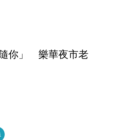
隨你」 樂華夜市老
員