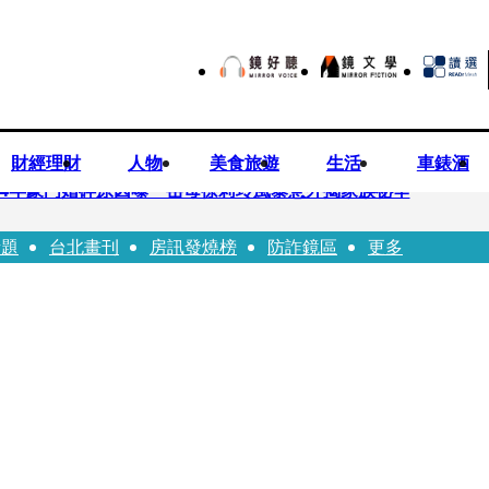
財經理財
人物
美食旅遊
生活
車錶酒
！14年豪門婚碎原因曝 岳母徐莉玲風暴意外揭家族祕辛
話題
台北畫刊
房訊發燒榜
防詐鏡區
更多
巨大哀傷足不出戶」 解密長子身世
喊提告 學者：須具備侵權要件