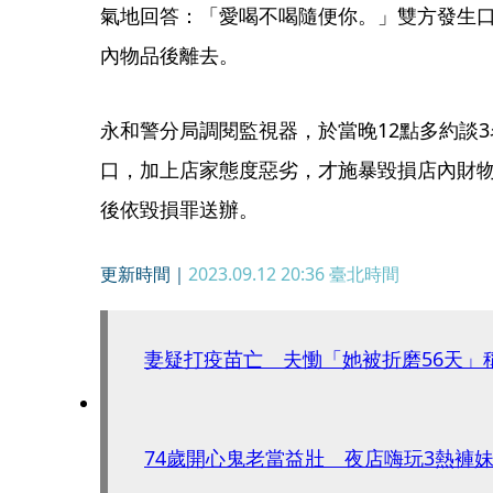
氣地回答：「愛喝不喝隨便你。」雙方發生口
內物品後離去。
永和警分局調閱監視器，於當晚12點多約談
口，加上店家態度惡劣，才施暴毀損店內財
後依毀損罪送辦。
更新時間｜
2023.09.12 20:36
臺北時間
妻疑打疫苗亡 夫慟「她被折磨56天」
74歲開心鬼老當益壯 夜店嗨玩3熱褲