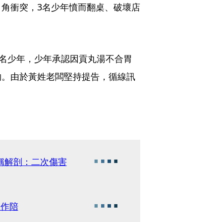
角衝突，3名少年憤而翻桌、破壞店
3名少年，少年承認因貢丸湯不合胃
物。由於黃姓老闆堅持提告，循線訊
稱解剖：二次傷害
妹作陪