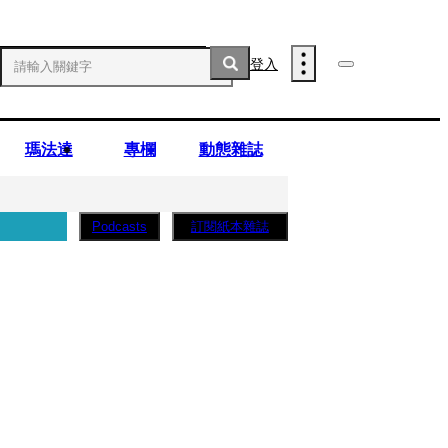
登入
瑪法達
專欄
動態雜誌
訂閱紙本雜誌
Podcasts