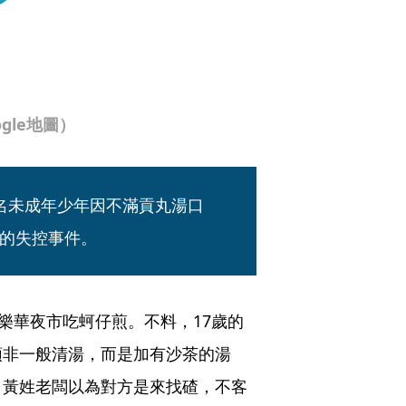
gle地圖）
名未成年少年因不滿貢丸湯口
的失控事件。
樂華夜市吃蚵仔煎。不料，17歲的
頭非一般清湯，而是加有沙茶的湯
」黃姓老闆以為對方是來找碴，不客