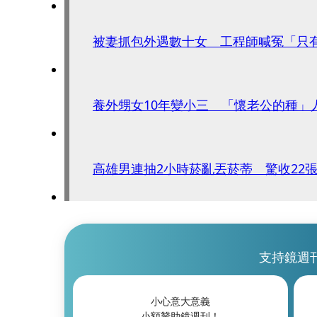
被妻抓包外遇數十女 工程師喊冤「只
養外甥女10年變小三 「懷老公的種」
高雄男連抽2小時菸亂丟菸蒂 驚收22
支持鏡週
小心意大意義
小額贊助鏡週刊！