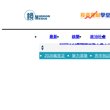
最新
娛樂
政治社會
快訊
5566小刀爆離婚台玻千金
2026瘋世足
快訊
魅力基隆
房市熱
徐莉玲喪子劇變／徐莉玲「
快訊
醫美偷拍案無影像網紅律師仍